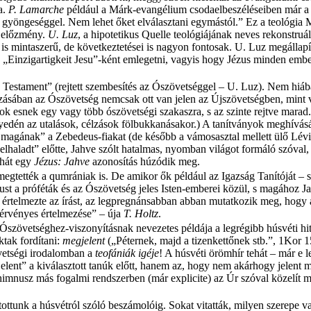
a.
P. Lamarche
például a Márk-evangélium csodaelbeszéléseiben már a ke
yöngeséggel. Nem lehet őket elválasztani egymástól.” Ez a teológia Már
t előzmény.
U. Luz
, a hipotetikus Quelle teológiájának neves rekonstruá
 mintaszerű, de következtetései is nagyon fontosak. U. Luz megállapí
 „Einzigartigkeit Jesu”-ként emlegetni, vagyis hogy Jézus minden ember
n Testament” (rejtett szembesítés az Ószövetséggel – U. Luz). Nem hiáb
ban az Ószövetség nemcsak ott van jelen az Újszövetségben, mint viszo
k esnek egy vagy több ószövetségi szakaszra, s az szinte rejtve marad.
dén az utalások, célzások fölbukkanásakor.) A tanítványok meghívásár
zi magának” a Zebedeus-fiakat (de később a vámosasztal mellett ülő L
elhaladt” előtte, Jahve szólt hatalmas, nyomban világot formáló szóval, 
ehát egy
Jézus: Jahve
azonosítás húzódik meg.
t megtették a qumrániak is. De amikor ők például az Igazság Tanítóját – 
zust a próféták és az Ószövetség jeles Isten-emberei közül, s magához J
 értelmezte az írást, az legpregnánsabban abban mutatkozik meg, hogy 
s érvényes értelmezése” – úja
T. Holtz
.
 Ószövetséghez-viszonyításnak nevezetes példája a legrégibb húsvéti hit
tak fordítani:
megjelent
(„Péternek, majd a tizenkettőnek stb.”, 1Kor 
vetségi irodalomban a
teofániák igéje
! A húsvéti örömhír tehát – már e 
nt” a kiválasztott tanúk előtt, hanem az, hogy nem akárhogy jelent meg
himnusz más fogalmi rendszerben (már explicite) az Úr szóval közelít m
utottunk a húsvétról szóló beszámolóig. Sokat vitatták, milyen szerepe