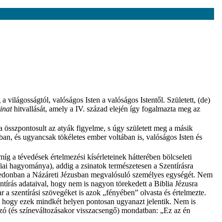
a világosságtól, valóságos Isten a valóságos Istentől. Született, (de)
sinat
hitvallását, amely a IV. század elején így fogalmazta meg az
a összpontosult az atyák figyelme, s úgy született meg a másik
ban, és ugyancsak tökéletes ember voltában is, valóságos Isten és
g a tévedések értelmezési kísérleteinek hátterében bölcseleti
fiai hagyománya), addig a zsinatok természetesen a Szentírásra
donban a Názáreti Jézusban megvalósuló személyes egységét. Nem
tírás adataival, hogy nem is nagyon törekedett a Biblia Jézusra
 a szentírási szövegéket is azok „fényében” olvasta és értelmezte.
a, hogy ezek mindkét helyen pontosan ugyanazt jelentik. Nem is
gzó (és színeváltozásakor visszacsengő) mondatban: „Ez az én