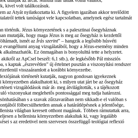
ek találják az arcát. Mintha már látták volna valahol,
k, kivel volt találkozásuk.
nem az Atyát nyilatkoztatta ki. A figyelem igazában akkor terelődött
talatról tettek tanúságot vele kapcsolatban, amelynek egész tartalmát
an történik. Jézus környezetének s a palesztinai ősegyháznak
san mutatják, hogy maga Jézus is meg az ősegyház is kezdettől
föltámadt, ismét az
Írás szerint
” – hangzik a legősibb húsvéti
ár az evangéliumi anyag vizsgálatából, hogy a Jézus-esemény minden
 alkalmazhatók. Ez önmagában is bonyolulttá tette a helyzetet.
kikről az ApCsel beszél: 6,1 stb.), de legkésőbb Pál missziós
a, s kaptak „észrevétlen” új értelmet pusztán a viszonyítási rendszer
rizetlenül visszaáramlott a korábbi környezetbe.
lexiójának történetét kutatják, nagyon gondosan igyekeznek
mi környezetben alakulhatott ki, s milyen utat járt be az ősegyház
éneti vizsgálódások már át- meg átvilágították, s a tájékozott
való viszonyukat meglehetős pontossággal meg tudja határozni.
lcsönhatásában s a szavak zűrzavarában nem sikkadt-e el valóban s
ntjából fölbecsülhetetlen annak a határátlépésnek a jelentősége,
lenista világban keresett otthont magának. Többen rámutattak arra,
eljesen a hellenista környezetben alakultak ki, vagy legalább
kései s az eredetivel nem szervesen összefüggő teológiai reflexió