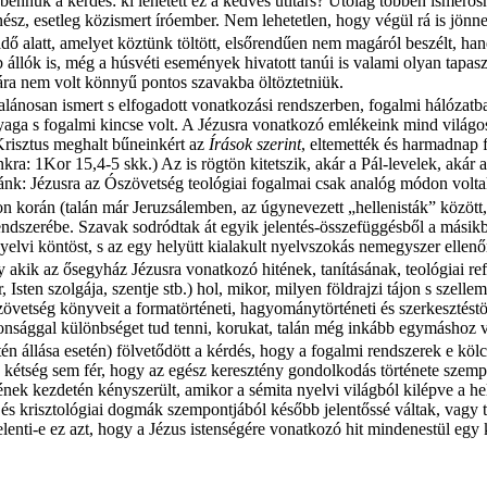
ennük a kérdés: ki lehetett ez a kedves útitárs? Utólag többen ismerősn
ész, esetleg közismert íróember. Nem lehetetlen, hogy végül rá is jönne
 idő alatt, amelyet köztünk töltött, elsőrendűen nem magáról beszélt, ha
állók is, még a húsvéti események hivatott tanúi is valami olyan tapasz
ára nem volt könnyű pontos szavakba öltöztetniük.
alánosan ismert s elfogadott vonatkozási rendszerben, fogalmi hálózatb
yaga s fogalmi kincse volt. A Jézusra vonatkozó emlékeink mind világo
„Krisztus meghalt bűneinkért az
Írások szerint
, eltemették és harmadnap 
unkra: 1Kor 15,4-5 skk.) Az is rögtön kitetszik, akár a Pál-levelek, ak
nk: Jézusra az Ószövetség teológiai fogalmai csak analóg módon voltak
korán (talán már Jeruzsálemben, az úgynevezett „hellenisták” között, a
srendszerébe. Szavak sodródtak át egyik jelentés-összefüggésből a másikb
yelvi köntöst, s az egy helyütt kialakult nyelvszokás nemegyszer ellenő
ik az ősegyház Jézusra vonatkozó hitének, tanításának, teológiai ref
 Isten szolgája, szentje stb.) hol, mikor, milyen földrajzi tájon s szelle
vetség könyveit a formatörténeti, hagyománytörténeti és szerkesztéstört
onsággal különbséget tud tenni, korukat, talán még inkább egymáshoz 
tén állása esetén) fölvetődött a kérdés, hogy a fogalmi rendszerek e kö
 kétség sem fér, hogy az egész keresztény gondolkodás története szempo
ek kezdetén kényszerült, amikor a sémita nyelvi világból kilépve a hel
 és krisztológiai dogmák szempontjából később jelentőssé váltak, vagy t
lenti-e ez azt, hogy a Jézus istenségére vonatkozó hit mindenestül egy 