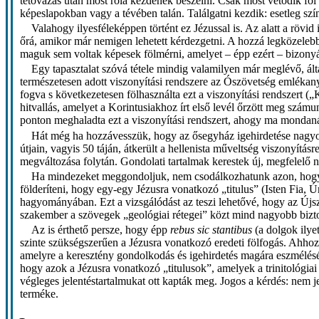
tétovázás után most róla kezdenek beszélni. Csak most vetődik föl b
képeslapokban vagy a tévében talán. Találgatni kezdik: esetleg szín
Valahogy ilyesféleképpen történt ez Jézussal is. Az alatt a rövid
őrá, amikor már nemigen lehetett kérdezgetni. A hozzá legközelebb 
maguk sem voltak képesek fölmérni, amelyet – épp ezért – bizony
Egy tapasztalat szóvá tétele mindig valamilyen már meglévő, ált
természetesen adott viszonyítási rendszere az Ószövetség emlékan
fogva s következetesen fölhasználta ezt a viszonyítási rendszert (
hitvallás, amelyet a Korintusiakhoz írt első levél őrzött meg szám
ponton meghaladta ezt a viszonyítási rendszert, ahogy ma mondaná
Hát még ha hozzávesszük, hogy az ősegyház igehirdetése nagyon 
útjain, vagyis 50 táján, átkerült a hellenista műveltség viszonyítá
megváltozása folytán. Gondolati tartalmak kerestek új, megfelelő n
Ha mindezeket meggondoljuk, nem csodálkozhatunk azon, hogy ak
földeríteni, hogy egy-egy Jézusra vonatkozó „titulus” (Isten Fia, Úr,
hagyományában. Ezt a vizsgálódást az teszi lehetővé, hogy az Újszö
szakember a szövegek „geológiai rétegei” közt mind nagyobb bizt
Az is érthető persze, hogy épp
rebus sic stantibus
(a dolgok ilye
szinte szükségszerűen a Jézusra vonatkozó eredeti fölfogás. Ahhoz
amelyre a keresztény gondolkodás és igehirdetés magára eszmélésén
hogy azok a Jézusra vonatkozó „titulusok”, amelyek a trinitológiai
végleges jelentéstartalmukat ott kapták meg. Jogos a kérdés: nem je
terméke.