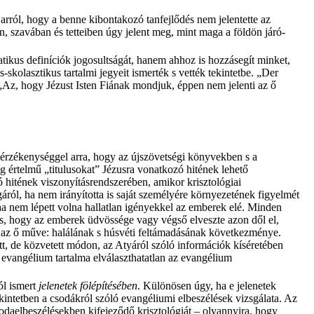
rról, hogy a benne kibontakozó tanfejlődés nem jelentette az
n, szavában és tetteiben úgy jelent meg, mint maga a földön járó-
ikus definíciók jogosultságát, hanem ahhoz is hozzásegít minket,
-skolasztikus tartalmi jegyeit ismerték s vették tekintetbe. „Der
 „Az, hogy Jézust Isten Fiának mondjuk, éppen nem jelenti az ő
ös érzékenységgel arra, hogy az újszövetségi könyvekben s a
g értelmű „titulusokat” Jézusra vonatkozó hitének lehető
 hitének viszonyításrendszerében, amikor krisztológiai
ról, ha nem irányította is saját személyére környezetének figyelmét
, ha nem lépett volna hallatlan igényekkel az emberek elé. Minden
l is, hogy az emberek üdvössége vagy végső elveszte azon dől el,
 az ő műve: halálának s húsvéti feltámadásának következménye.
t, de közvetett módon, az Atyáról szóló információk kíséretében
az evangélium tartalma elválaszthatatlan az evangélium
ól ismert
jelenetek fölépítésében
. Különösen úgy, ha e jelenetek
kintetben a csodákról szóló evangéliumi elbeszélések vizsgálata. Az
daelbeszélésekben kifejeződő krisztológiát – olyannyira, hogy