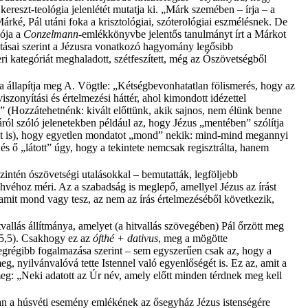
reszt-teológia jelenlétét mutatja ki. „Márk szemében – írja – a
ké, Pál utáni foka a krisztológiai, szóterológiai eszmélésnek. De
lója a
Conzelmann
-emlékkönyvbe jelentős tanulmányt írt a Márkot
tásai szerint a Jézusra vonatkozó hagyomány legősibb
i kategóriát meghaladott, szétfeszített, még az Ószövetségből
a állapítja meg A. Vögtle: „Kétségbevonhatatlan fölismerés, hogy az
nyítási és értelmezési háttér, ahol kimondott idézettel
” (Hozzátehetnénk: kivált előttünk, akik sajnos, nem élünk benne
ól szóló jelenetekben például az, hogy Jézus „mentében” szólítja
évit is), hogy egyetlen mondatot „mond” nekik: mind-mind megannyi
és ő „látott” úgy, hogy a tekintete nemcsak regisztrálta, hanem
szintén ószövetségi utalásokkal – bemutatták, legföljebb
ahvéhoz méri. Az a szabadság is meglepő, amellyel Jézus az írást
amit mond vagy tesz, az nem az írás értelmezéséből következik,
vallás állítmánya, amelyet (a hitvallás szövegében) Pál őrzött meg
15,5). Csakhogy ez az
ófthé + dativus
, meg a mögötte
legrégibb fogalmazása szerint – sem egyszerűen csak az, hogy a
, nyilvánvalóvá tette Istennel való egyenlőségét is. Ez az, amit a
eg: „Neki adatott az Úr név, amely előtt minden térdnek meg kell
 van a húsvéti esemény emlékének az ősegyház Jézus istenségére