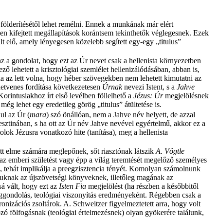
 földerítésétől lehet remélni. Ennek a munkának már elért
n kifejtett megállapítások korántsem tekinthetők véglegesnek. Ezek
t elő, amely lényegesen közelebb segített egy-egy „titulus”
t az a gondolat, hogy ezt az Úr nevet csak a hellenista környezetben
ő lehetett a krisztológiai szemlélet hellenizálódásában, abban is,
a az lett volna, hogy héber szövegekben nem lehetett kimutatni az
hetvenes fordítása következetesen
Úrnak
nevezi Istent, s a
Jahve
Korintusiakhoz írt első levélben föllelhető a
Jézus: Úr
megjelölésnek
 még lehet egy eredetileg görög „titulus” átültetése is.
ul az Úr (
mara
) szó önállóan, nem a Jahve név helyett, de azzal
sztinában, s ha ott az Úr név Jahve nevével egyértelmű, akkor ez a
lok Jézusra vonatkozó hite (tanítása), meg a hellenista
tt elme számára meglepőnek, sőt riasztónak látszik
A. Vögtle
k az emberi születést vagy épp a világ teremtését megelőző személyes
t”, tehát implikálja a preegzisztencia tényét. Komolyan számolnunk
guknak az újszövetségi könyveknek, illetőleg magának az
á vált, hogy ezt az
Isten Fia
megjelölést (ha részben a későbbitől
meggondolás, teológiai viszonyítás eredményeként. Régebben csak a
onizációs zsoltárok. A. Schweitzer figyelmeztetett arra, hogy volt
zó fölfogásnak (teológiai értelmezésnek) olyan gyökerére találunk,