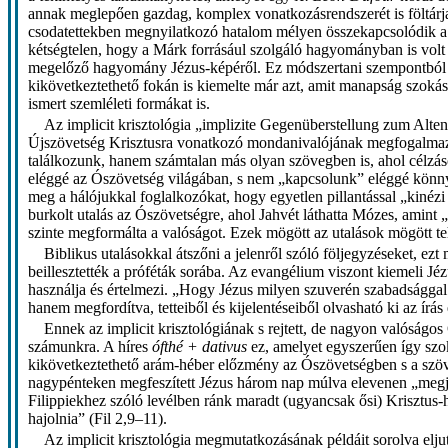
annak meglepően gazdag, komplex vonatkozásrendszerét is föltárj
csodatettekben megnyilatkozó hatalom mélyen összekapcsolódik a g
kétségtelen, hogy a Márk forrásául szolgáló hagyományban is vol
megelőző hagyomány Jézus-képéről. Ez módszertani szempontból is
kikövetkeztethető fokán is kiemelte már azt, amit manapság szokás
ismert szemléleti formákat is.
Az implicit krisztológia „implizite Gegenüberstellung zum Alte
Újszövetség Krisztusra vonatkozó mondanivalójának megfogalmazásá
találkozunk, hanem számtalan más olyan szövegben is, ahol célzáso
eléggé az Ószövetség világában, s nem „kapcsolunk” eléggé könnye
meg a hálójukkal foglalkozókat, hogy egyetlen pillantással „kiné
burkolt utalás az Ószövetségre, ahol Jahvét láthatta Mózes, amint „
szinte megformálta a valóságot. Ezek mögött az utalások mögött t
Biblikus utalásokkal átszőni a jelenről szóló följegyzéseket, ez
beillesztették a próféták sorába. Az evangélium viszont kiemeli Jé
használja és értelmezi. „Hogy Jézus milyen szuverén szabadsággal
hanem megfordítva, tetteiből és kijelentéseiből olvasható ki az írá
Ennek az implicit krisztológiának s rejtett, de nagyon valóságos
számunkra. A híres
ófthé + dativus
ez, amelyet egyszerűen így szok
kikövetkeztethető arám-héber előzmény az Ószövetségben s a szö
nagypénteken megfeszített Jézus három nap múlva elevenen „megjele
Filippiekhez szóló levélben ránk maradt (ugyancsak ősi) Krisztus-
hajolnia” (Fil 2,9–11).
Az implicit krisztológia megmutatkozásának példáit sorolva elj