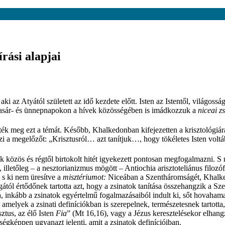
írási alapjai
 az Atyától született az idő kezdete előtt. Isten az Istentől, világosság 
 Vasár- és ünnepnapokon a hívek közösségében is imádkozzuk a
niceai z
ték meg ezt a témát. Később, Khalkedonban kifejezetten a krisztológiár
i a megelőzőt: „Krisztusról… azt tanítjuk…, hogy tökéletes Isten voltá
közös és régtől birtokolt hitét igyekezett pontosan megfogalmazni. S mí
lletőleg – a nesztorianizmus mögött – Antiochia arisztoteliánus filozó
 s ki nem üresítve a
misztériumot:
Niceában a Szentháromságét, Khalke
ól értődőnek tartotta azt, hogy a zsinatok tanítása összehangzik a Szen
, inkább a zsinatok egyértelmű fogalmazásaiból indult ki, sőt hovahamar
melyek a zsinati definíciókban is szerepelnek, természetesnek tartott
ztus, az élő Isten
Fia
” (Mt 16,16), vagy a Jézus keresztelésekor elhan
égképpen ugyanazt jelenti, amit a zsinatok definícióiban.