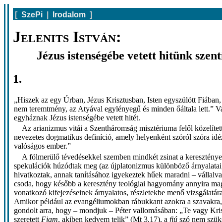
[
SzePi
|
Irodalom
]
Jelenits István:
Jézus istenségébe vetett hitünk szent
1.
„Hiszek az egy Úrban, Jézus Krisztusban, Isten egyszülött Fiában, aki
nem teremtmény, az Atyával egylényegű és minden őáltala lett.”
egyháznak Jézus istenségébe vetett hitét.
Az arianizmus vitái a Szentháromság misztériuma felől közelítet
nevezetes dogmatikus definíció, amely helyenként szóról szóra idéz
valóságos ember.”
A fölmerülő tévedésekkel szemben mindkét zsinat a keresztények 
spekulációk húzódtak meg (az újplatonizmus különböző árnyalatai, i
hivatkoztak, annak tanításához igyekeztek hűek maradni – vállalva
csoda, hogy később a keresztény teológiai hagyomány annyira magát
vonatkozó kifejezéseinek árnyalatos, részletekbe menő vizsgálatára
Amikor például az evangéliumokban rábukkant azokra a szavakra, a
gondolt arra, hogy – mondjuk – Péter vallomásában: „Te vagy Kris
szeretett
Fiam
, akiben kedvem telik” (Mt 3,17), a
fiú
szó nem szüks