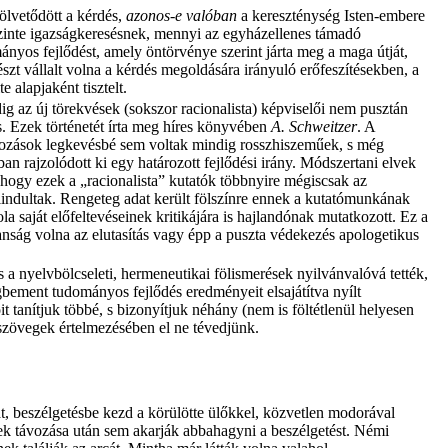
fölvetődött a kérdés,
azonos-e valóban
a kereszténység Isten-embere
zinte igazságkeresésnek, mennyi az egyházellenes támadó
ományos fejlődést, amely öntörvénye szerint járta meg a maga útját,
észt vállalt volna a kérdés megoldására irányuló erőfeszítésekben, a
 alapjaként tisztelt.
g az új törekvések (sokszor racionalista) képviselői nem pusztán
s. Ezek történetét írta meg híres könyvében
A. Schweitzer
. A
lkozások legkevésbé sem voltak mindig rosszhiszeműek, s még
 rajzolódott ki egy határozott fejlődési irány. Módszertani elvek
, hogy ezek a „racionalista” kutatók többnyire mégiscsak az
lindultak. Rengeteg adat került fölszínre ennek a kutatómunkának
la saját előfeltevéseinek kritikájára is hajlandónak mutatkozott. Ez a
nság volna az elutasítás vagy épp a puszta védekezés apologetikus
a nyelvbölcseleti, hermeneutikai fölismerések nyilvánvalóvá tették,
gbement tudományos fejlődés eredményeit elsajátítva nyílt
t tanítjuk többé, s bizonyítjuk néhány (nem is föltétlenül helyesen
szövegek értelmezésében el ne tévedjünk.
át, beszélgetésbe kezd a körülötte ülőkkel, közvetlen modorával
rek távozása után sem akarják abbahagyni a beszélgetést. Némi