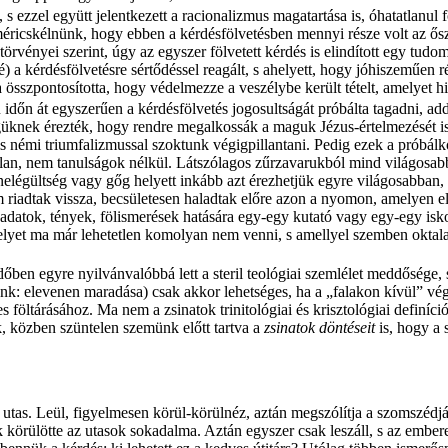
s ezzel együtt jelentkezett a racionalizmus magatartása is, óhatatlanul 
méricskélnünk, hogy ebben a kérdésfölvetésben mennyi része volt az ős
törvényei szerint, úgy az egyszer fölvetett kérdés is elindított egy tud
é) a kérdésfölvetésre sértődéssel reagált, s ahelyett, hogy jóhiszeműen r
sszpontosította, hogy védelmezze a veszélybe került tételt, amelyet hite
őn át egyszerűen a kérdésfölvetés jogosultságát próbálta tagadni, addi
égüknek érezték, hogy rendre megalkossák a maguk Jézus-értelmezését i
is némi triumfalizmussal szoktunk végigpillantani. Pedig ezek a próbá
n, nem tanulságok nélkül. Látszólagos zűrzavarukból mind világosabban
Önelégültség vagy gőg helyett inkább azt érezhetjük egyre világosabban
 riadtak vissza, becsületesen haladtak előre azon a nyomon, amelyen e
ó adatok, tények, fölismerések hatására egy-egy kutató vagy egy-egy isko
elyet ma már lehetetlen komolyan nem venni, s amellyel szemben oktala
n egyre nyilvánvalóbbá lett a steril teológiai szemlélet meddősége, s 
nk: elevenen maradása) csak akkor lehetséges, ha a „falakon kívül” vé
öltárásához. Ma nem a zsinatok trinitológiai és krisztológiai definíciói
k, közben szüntelen szemünk előtt tartva a
zsinatok döntéseit
is, hogy a 
új utas. Leül, figyelmesen körül-körülnéz, aztán megszólítja a szomszédj
 körülötte az utasok sokadalma. Aztán egyszer csak leszáll, s az embe