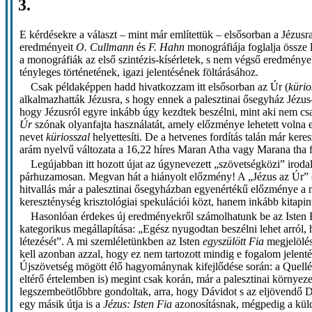
3.
E kérdésekre a választ – mint már említettük – elsősorban a Jézusr
eredményeit
O. Cullmann
és
F. Hahn
monográfiája foglalja össze
a monográfiák az első szintézis-kísérletek, s nem végső eredménye
tényleges történetének, igazi jelentésének föltárásához.
Csak példaképpen hadd hivatkozzam itt elsősorban az Úr (
kürio
alkalmazhatták Jézusra, s hogy ennek a palesztinai ősegyház Jézus-
hogy Jézusról egyre inkább úgy kezdtek beszélni, mint aki nem cs
Úr
szónak olyanfajta használatát, amely előzménye lehetett volna 
nevet
küriosszal
helyettesíti. De a hetvenes fordítás talán már kere
arám nyelvű változata a 16,22 híres Maran Atha vagy Marana tha f
Legújabban itt hozott újat az úgynevezett „szövetségközi” iro
párhuzamosan. Megvan hát a hiányolt előzmény! A „Jézus az Úr” (1K
hitvallás már a palesztinai ősegyházban egyenértékű előzménye a ni
kereszténység krisztológiai spekulációi közt, hanem inkább kitapin
Hasonlóan érdekes új eredményekről számolhatunk be az Isten Fi
kategorikus megállapítása: „Egész nyugodtan beszélni lehet arról, 
létezését”. A mi szemléletünkben az Isten
egyszülött Fia
megjelölés
kell azonban azzal, hogy ez nem tartozott mindig e fogalom jelent
Újszövetség mögött élő hagyománynak kifejlődése során: a Quellét
eltérő értelemben is) megint csak korán, már a palesztinai környe
legszembeötlőbbre gondoltak, arra, hogy Dávidot s az eljövendő D
egy másik útja is a
Jézus: Isten Fia
azonosításnak, mégpedig a küldé