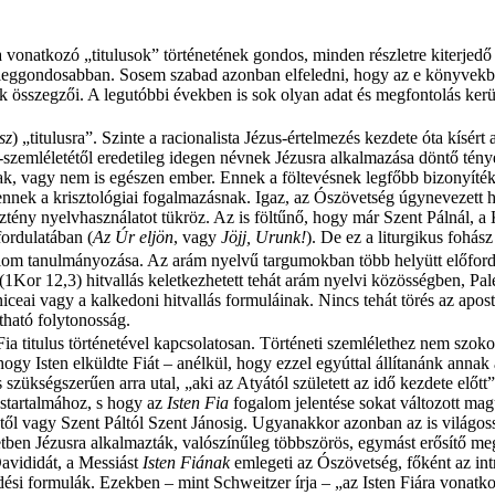
a vonatkozó „titulusok” történetének gondos, minden részletre kiterjedő
 leggondosabban. Sosem szabad azonban elfeledni, hogy az e könyvekbe
k összegzői. A legutóbbi években is sok olyan adat és megfontolás kerül
sz
) „titulusra”. Szinte a racionalista Jézus-értelmezés kezdete óta kísér
szemléletétől eredetileg idegen névnek Jézusra alkalmazása döntő tényez
ak, vagy nem is egészen ember. Ennek a föltevésnek legfőbb bizonyíték
ennek a krisztológiai fogalmazásnak. Igaz, az Ószövetség úgynevezett 
sztény nyelvhasználatot tükröz. Az is föltűnő, hogy már Szent Pálnál, a 
ordulatában (
Az Úr eljön
, vagy
Jöjj, Urunk!
). De ez a liturgikus fohász
dalom tanulmányozása. Az arám nyelvű targumokban több helyütt előford
or 12,3) hitvallás keletkezhetett tehát arám nyelvi közösségben, Pale
ceai vagy a kalkedoni hitvallás formuláinak. Nincs tehát törés az aposto
tható folytonosság.
a titulus történetével kapcsolatosan. Történeti szemlélethez nem szoko
hogy Isten elküldte Fiát – anélkül, hogy ezzel egyúttal állítanánk anna
 szükségszerűen arra utal, „aki az Atyától született az idő kezdete előt
éstartalmához, s hogy az
Isten Fia
fogalom jelentése sokat változott ma
ől vagy Szent Páltól Szent Jánosig. Ugyanakkor azonban az is világoss
zetben Jézusra alkalmazták, valószínűleg többszörös, egymást erősítő 
avididát, a Messiást
Isten Fiának
emlegeti az Ószövetség, főként az intr
si formulák. Ezekben – mint Schweitzer írja – „az Isten Fiára vonatko