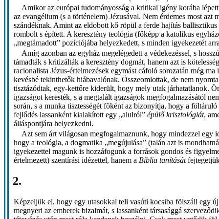
Amikor az európai tudományosság a kritikai igény korába lépett, 
az evangélium (s a történelem) Jézusával. Nem érdemes most azt 
szándéknak. Amint az eldobott kő röpül a ferde hajítás ballisztikus 
rombolt s épített. A keresztény teológia (főképp a katolikus egyház
„megtámadott” pozíciójába helyezkedett, s minden igyekezetét arra ö
Amíg azonban az egyház megelégedett a védekezéssel, s hosszú id
támadták s kritizálták a keresztény dogmát, hanem azt is köteless
racionalista Jézus-értelmezések egymást cáfoló sorozatán még ma 
kevésbé tekinthetők hiábavalónak. Összeomlottak, de nem nyomtala
tisztázódtak, egy-kettőre kiderült, hogy mely utak járhatatlanok. 
igazságot keresték, s a megtalált igazságok megfogalmazásától nem
során, s a munka tisztességét főként az bizonyítja, hogy a föltárul
fejlődés lassanként kialakított egy „alulról”
épülő krisztológiát
, am
álláspontjára helyezkedni.
Azt sem árt világosan megfogalmaznunk, hogy mindezzel egy időbe
hogy a teológia, a dogmatika „megújulása” (talán azt is mondhatná
igyekezettel magunk is hozzáfogunk a források gondos és figyelmes f
értelmezett) szentírási idézettel, hanem a
Biblia tanítását
fejtegetjü
2.
Képzeljük el, hogy egy utasokkal teli vasúti kocsiba fölszáll egy 
megnyeri az emberek bizalmát, s lassanként társasággá szerveződik