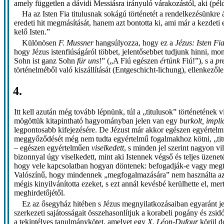
amely független a dávidi Messiásra irányuló várakozástól, aki (péld
Ha az Isten Fia titulusnak sokágú történetét a rendelkezésünkr
eredeti hit megmásítását, hanem azt bontotta ki, ami már a kezdeti
kelő Isten.”
Különösen
F. Mussner
hangsúlyozza, hogy ez a
Jézus: Isten Fi
hogy Jézus istenfiúságáról többet, jelentősebbet tudjunk hinni, mon
Sohn ist ganz Sohn
für uns
!” („A Fiú egészen
értünk
Fiú!”), s a
pr
történelméből való kiszállítását (Entgeschicht-lichung), ellenkezől
4.
Itt kell azután még tovább lépnünk, túl a „titulusok” történetének 
mögöttük kitapintható hagyományban jelen van egy
burkolt, implic
legpontosabb kifejezésére. De Jézust már akkor egészen egyértelm
meggyőződését még nem tudta egyértelmű fogalmakhoz kötni, „titul
– egészen egyértelműen
viselkedett
, s minden jel szerint nagyon vi
bizonnyal úgy viselkedett, mint aki Istennek végső és teljes üzene
hogy vele kapcsolatban hogyan döntenek: befogadják-e vagy megta
Valószínű, hogy mindennek „megfogalmazására” nem használta azoka
mégis kinyilvánította ezeket, s ezt annál kevésbé kerülhette el, me
meghirdetőjétől.
Ez az ősegyház hitében s Jézus megnyilatkozásaiban egyaránt je
szerkezeti sajátosságait összehasonlítjuk a korabeli pogány és zs
a tekintélyes tanulmánykötet, amelyet egy
X. Léon-Dufour
körül d