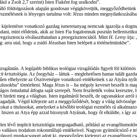
ául a Zsolt 2,7 szerint) Isten Fiaként fog uralkodni”.
e álló földolgozások alapján gondosan végigkövetjük, meggyőződhetünk a
 eszmélésnek is lényeges tartalma volt: Jézus minden megnyilatkozásába
a
kijelentésre vonatkozó gazdag ismeretanyag nemcsak igazolja a dogmat
dani, mint elődeink, akik az Isten Fia fogalomnak pusztán hellenisztikus
e
egzisztencia elválaszthatatlan a
pro
egzisztenciától. Mint
H. Leroy
írja:
eg: arra utal, hogy a zsidó Jézusban Isten belépett a történelmünkbe”.
vizsgálatán. A legújabb biblikus teológiai vizsgálódás figyelt föl külön
it krisztológia
. Az ősegyház – láttuk – meglehetősen hamar talált gazda
űen elhelyezte az Ószövetségre vonatkozó emlékeinek s az Atyára nyíló
usokba” tömöríteni. Maga Jézus is – ha mégoly keveset beszélt is magá
lágos öntudattal átfogta saját szerepét. Nem feszítették volna keresztre
tét hirdeti meg a világban. Isten irgalmáról beszélt, de ugyanakkor arró
gadják. Végül kifejezte azt a meggyőződését, hogy a világ üdvössége
t a titulusokat, amelyeket a későbbi teológiai eszmélés rá alkalmazot
rt hiszen az Atya épp azzal bizonyult Atyának, hogy őt elküldte, s így 
len lévő implicit krisztológia megragadható, például az evangéliumokb
idó vallásos irodalom rokonműfajú emlékeivel. Nagyon gyümölcsöző e te
olgozó munkacsoport adott ki, meggyőzően kielemzi az evangéliumi cso