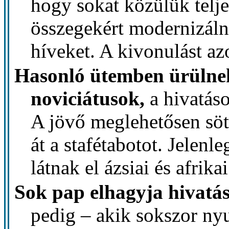
hogy sokat közülük telje
összegekért modernizáln
híveket. A kivonulást az
Hasonló ütemben ürülnek
noviciátusok,
a hivatás
A jövő meglehetősen söté
át a stafétabotot. Jelenl
látnak el ázsiai és afrika
Sok pap elhagyja hivatás
pedig – akik sokszor ny