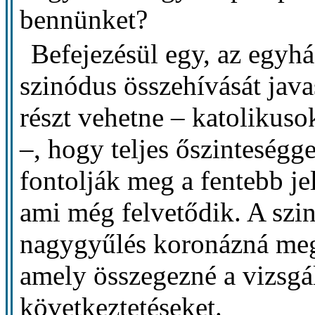
bennünket?
Befejezésül egy, az egyhá
szinódus összehívását jav
részt vehetne – katolikus
–, hogy teljes őszinteségg
fontolják meg a fentebb je
ami még felvetődik. A szi
nagygyűlés koronázná meg
amely összegezné a vizsgá
következtetéseket.