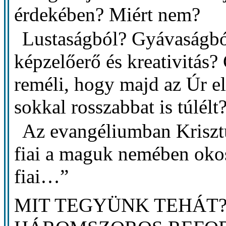
érdekében? Miért nem?
Lustaságból? Gyávaságbó
képzelőerő és kreativitás?
reméli, hogy majd az Úr e
sokkal rosszabbat is túlélt
Az evangéliumban Krisztu
fiai a maguk nemében okos
fiai…”
MIT TEGYÜNK TEHÁT? A