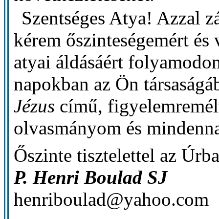
Szentséges Atya! Azzal z
kérem őszinteségemért és
atyai áldásáért folyamod
napokban az Ön társaságá
Jézus
című, figyelemremél
olvasmányom és mindenna
Őszinte tisztelettel az Úrb
P. Henri Boulad SJ
henriboulad@yahoo.com