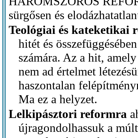
HÁROMSZOROS REFORMR
sürgősen és elodázhatatlan
Teológiai és kateketikai 
hitét és összefüggésében
számára. Az a hit, amel
nem ad értelmet létezés
haszontalan felépítmény
Ma ez a helyzet.
Lelkipásztori reformra
a
újragondolhassuk a múltb