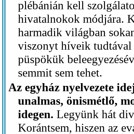
plébánián kell szolgálato
hivatalnokok módjára. 
harmadik világban sokan
viszonyt híveik tudtával
püspökük beleegyezéséve
semmit sem tehet.
Az egyház nyelvezete ide
unalmas, önismétlő, m
idegen.
Legyünk hát div
Korántsem, hiszen az ev