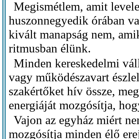
Megismétlem, amit level
huszonnegyedik órában va
kivált manapság nem, amiko
ritmusban élünk.
Minden kereskedelmi vál
vagy működészavart észlel
szakértőket hív össze, megp
energiáját mozgósítja, hog
Vajon az egyház miért ne
mozgósítja minden élő ere