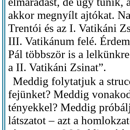
elmaradást, de úgy tűnik, 
akkor megnyílt ajtókat. Na
Trentói és az I. Vatikáni Z
III. Vatikánum felé. Érdem
Pál többször is a lelkünkr
a II. Vatikáni Zsinat”.
Meddig folytatjuk a stru
fejünket? Meddig vonako
tényekkel? Meddig próbál
látszatot – azt a homlokza