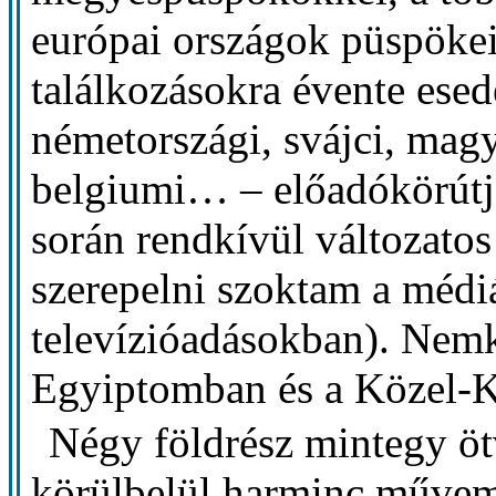
európai országok püspökei
találkozásokra évente esed
németországi, svájci, magy
belgiumi… – előadókörútj
során rendkívül változatos
szerepelni szoktam a médiá
televízióadásokban). Nem
Egyiptomban és a Közel-K
Négy földrész mintegy öt
körülbelül harminc művem 