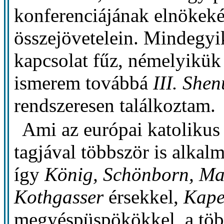
konferenciájának elnökeké
összejövetelein. Mindegy
kapcsolat fűz, némelyikük
ismerem továbbá
III. She
rendszeresen találkoztam.
Ami az európai katolikus h
tagjával többször is alkal
így
König, Schönborn, Mar
Kothgasser
érsekkel,
Kape
megyéspüspökökkel, a töb