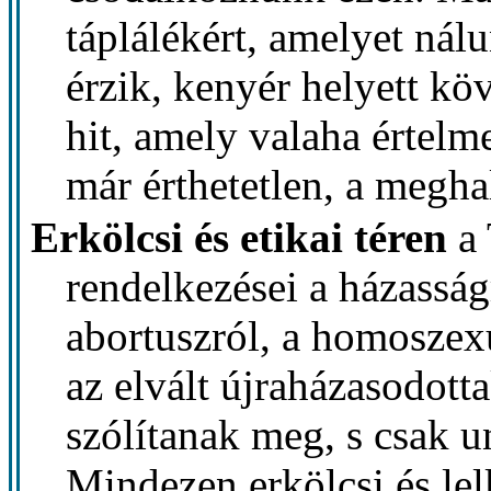
táplálékért, amelyet ná
érzik, kenyér helyett kö
hit, amely valaha értelm
már érthetetlen, a megha
Erkölcsi és etikai téren
a 
rendelkezései a házasság
abortuszról, a homoszexu
az elvált újraházasodott
szólítanak meg, s csak u
Mindezen erkölcsi és le