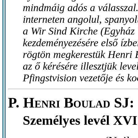
mindmáig adós a válasszal. 
interneten angolul, spanyolu
a Wir Sind Kirche (Egyhá
kezdeményezésére első ízben
rögtön megkerestük Henri 
az ő kérésére illesztjük lev
Pfingstvision vezetője és k
P. Henri Boulad SJ:
Személyes levél XV