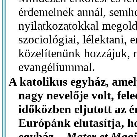
érdemelnek annál, semh
nyilatkozatokkal megold
szociológiai, lélektani,
közelítenünk hozzájuk,
evangéliummal.
A katolikus egyház, ame
nagy nevelője volt, fel
időközben eljutott az é
Európánk elutasítja, h
egyház –
Mater et Magi