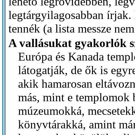
lehető legrövidebben, leg
legtárgyilagosabban írjak.
tennék (a lista messze nem
A vallásukat gyakorlók 
Európa és Kanada templ
látogatják, de ők is egy
akik hamarosan eltávoz
más, mint e templomok b
múzeumokká, mecsetekké
könyvtárakká, amint már