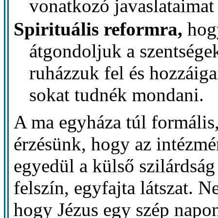
vonatkozó javaslataimat 
Spirituális reformra,
hogy
átgondoljuk a szentségek
ruházzuk fel és hozzáiga
sokat tudnék mondani.
A ma egyháza túl formális,
érzésünk, hogy az intézmén
egyedül a külső szilárdság 
felszín, egyfajta látszat. 
hogy Jézus egy szép napon