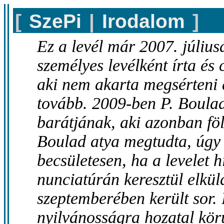
[
SzePi
|
Irodalom
]
Ez a levél már 2007. július
személyes levélként írta és
aki nem akarta megsérteni 
tovább. 2009-ben P. Boulad
barátjának, aki azonban fölt
Boulad atya megtudta, úgy 
becsületesen, ha a levelet h
nunciatúrán keresztül elkü
szeptemberében került sor.
nyilvánosságra hozatal kör