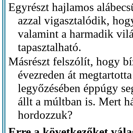
Egyrészt hajlamos alábecsü
azzal vigasztalódik, ho
valamint a harmadik vil
tapasztalható.
Másrészt felszólít, hogy b
évezreden át megtartotta
legyőzésében éppúgy seg
állt a múltban is. Mert h
hordozzuk?
Erre a következőket vál