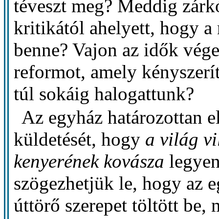
téveszt meg? Meddig zárk
kritikától ahelyett, hogy a
benne? Vajon az idők végez
reformot, amely kényszerít
túl sokáig halogattunk?
Az egyház határozottan el
küldetését, hogy
a világ v
kenyerének kovásza
legyen
szögezhetjük le, hogy az 
úttörő szerepet töltött be,