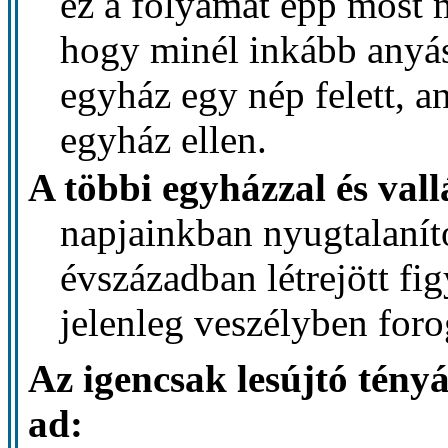
ez a folyamat épp most 
hogy minél inkább anyá
egyház egy nép felett, a
egyház ellen.
A többi egyházzal és vall
napjainkban nyugtalanító
évszázadban létrejött f
jelenleg veszélyben for
Az igencsak lesújtó tényá
ad: