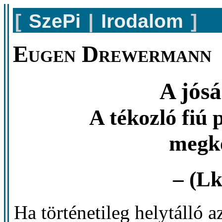
[
SzePi
|
Irodalom
]
Eugen Drewermann
A jós
A tékozló fiú
megkö
– (Lk
Ha történetileg helytálló 