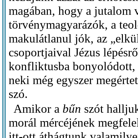
magában, hogy a jutalom
törvénymagyarázók, a teol
makulátlanul jók, az „elkü
csoportjaival Jézus lépésr
konfliktusba bonyolódott, 
neki még egyszer megértet
szó.
Amikor a
bűn
szót hallju
morál mércéjének megfelel
itt-ott áthágtunk valamily