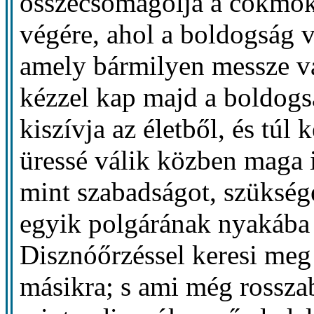
összecsomagolja a cókmókj
végére, ahol a boldogság v
amely bármilyen messze va
kézzel kap majd a boldogsá
kiszívja az életből, és túl
üressé válik közben maga 
mint szabadságot, szükség
egyik polgárának nyakába 
Disznóőrzéssel keresi meg
másikra; s ami még rosszab