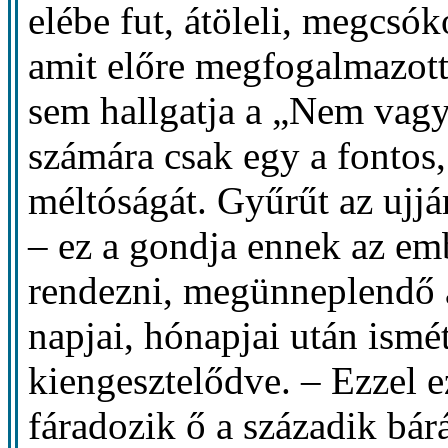
elébe fut, átöleli, megcsók
amit előre megfogalmazot
sem hallgatja a „Nem vagy
számára csak egy a fontos, 
méltóságát. Gyűrűt az ujjára
– ez a gondja ennek az em
rendezni, megünneplendő a
napjai, hónapjai után ismé
kiengesztelődve. – Ezzel e
fáradozik ő a századik bárá