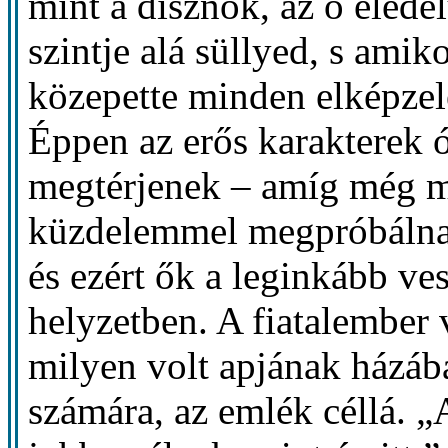
mint a disznók, az ő elede
szintje alá süllyed, s amiko
közepette minden elképzelé
Éppen az erős karakterek 
megtérjenek – amíg még 
küzdelemmel megpróbálnak
és ezért ők a leginkább ve
helyzetben. A fiatalember 
milyen volt apjának házába
számára, az emlék céllá.