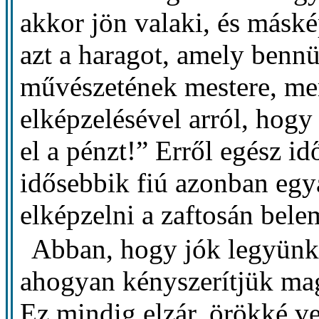
akkor jön valaki, és máské
azt a haragot, amely bennü
művészetének mestere, me
elképzelésével arról, hogy
el a pénzt!” Erről egész id
idősebbik fiú azonban egy
elképzelni a zaftosán bele
Abban, hogy jók legyünk
ahogyan kényszerítjük mag
Ez mindig elzár, örökké ves