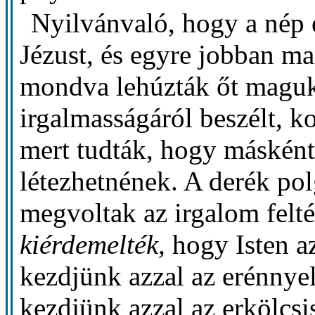
Nyilvánvaló, hogy a nép 
Jézust, és egyre jobban m
mondva lehúzták őt maguk
irgalmasságáról beszélt, ko
mert tudták, hogy másként
létezhetnének. A derék po
megvoltak az irgalom felté
kiérdemelték,
hogy Isten az
kezdjünk azzal az erénnye
kezdjünk azzal az erkölcs