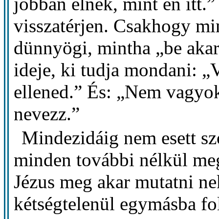
jobban élnek, mint én itt.”
visszatérjen. Csakhogy mi
dünnyögi, mintha „be akar
ideje, ki tudja mondani: „
ellened.” És: „Nem vagyok
nevezz.”
Mindezidáig nem esett s
minden további nélkül meg
Jézus meg akar mutatni nek
kétségtelenül egymásba fol