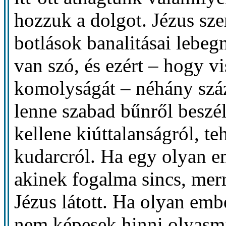
hozzuk a dolgot. Jézus sz
botlások banalitásai lebegn
van szó, és ezért – hogy v
komolyságát – néhány száz
lenne szabad bűnről beszé
kellene kiúttalanságról, te
kudarcról. Ha egy olyan 
akinek fogalma sincs, merr
Jézus látott. Ha olyan emb
nem képesek hinni olyasmi