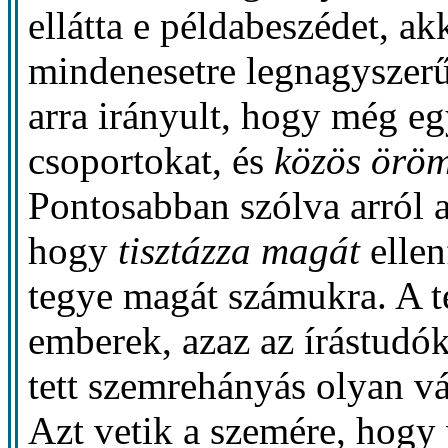
ellátta e példabeszédet, ak
mindenesetre legnagyszerű
arra irányult, hogy még eg
csoportokat, és
közös örö
Pontosabban szólva arról a
hogy
tisztázza magát
ellen
tegye magát számukra. A t
emberek, azaz az írástudók
tett szemrehányás olyan vá
Azt vetik a szemére, hogy 