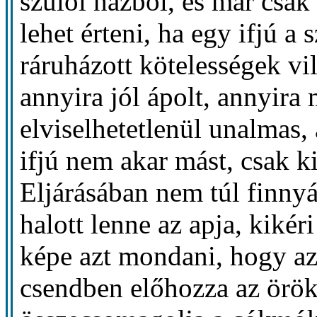
szülői házból, és már csak
lehet érteni, ha egy ifjú a
ráruházott kötelességek vi
annyira jól ápolt, annyira 
elviselhetetlenül unalmas,
ifjú nem akar mást, csak ki
Eljárásában nem túl finny
halott lenne az apja, kikér
képe azt mondani, hogy az 
csendben előhozza az öröks