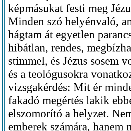
képmásukat festi meg Jéz
Minden szó helyénvaló, a
hágtam át egyetlen parancs
hibátlan, rendes, megbízh
stimmel, és Jézus sosem vo
és a teológusokra vonatk
vizsgakérdés: Mit ér min
fakadó megértés lakik ebb
elszomorító a helyzet. Ne
emberek számára, hanem m