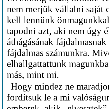
nem merjük vállalni saját
kell lennünk önmagunkkal
tapodni azt, aki nem úgy é
áthágásának fájdalmasnak k
fájdalmas számunkra. Miv
elhallgattattunk magunkban
más, mint mi.
Hogy mindez ne maradjon 
fordítsuk le a mi valóságu
emberek, akik „elvesztek”,