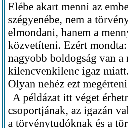
Elébe akart menni az embe
szégyenébe, nem a törvény
elmondani, hanem a menny
közvetíteni. Ezért mondta
nagyobb boldogság van a 
kilencvenkilenc igaz miatt
Olyan nehéz ezt megérteni
A példázat itt véget érhet
csoportjának, az igazán va
a törvénytudóknak és a tö