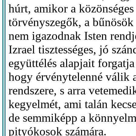
húrt, amikor a közönséges
törvényszegők, a bűnösök 
nem igazodnak Isten rendj
Izrael tisztességes, jó szá
együttélés alapjait forgatja
hogy érvénytelenné válik a
rendszere, s arra vetemedi
kegyelmét, ami talán kecs
de semmiképp a könnyelműe
pityókosok számára.