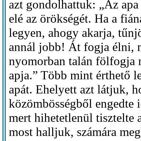
azt gondolhattuk: „Az apa
elé az örökségét. Ha a fiá
legyen, ahogy akarja, tűnjö
annál jobb! Át fogja élni, m
nyomorban talán fölfogja m
apja.” Több mint érthető l
apát. Ehelyett azt látjuk,
közömbösségből engedte id
mert hihetetlenül tisztelt
most halljuk, számára megha