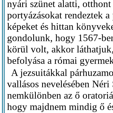
nyári szünet alatti, otthon
portyázásokat rendeztek a
képeket és hittan könyveke
gondolunk, hogy 1567-ben
körül volt, akkor láthatjuk
befolyása a római gyermeke
A jezsuitákkal párhuzamos
vallásos nevelésében Néri 
nemkülönben az ő oratori
hogy majdnem mindig ő és f