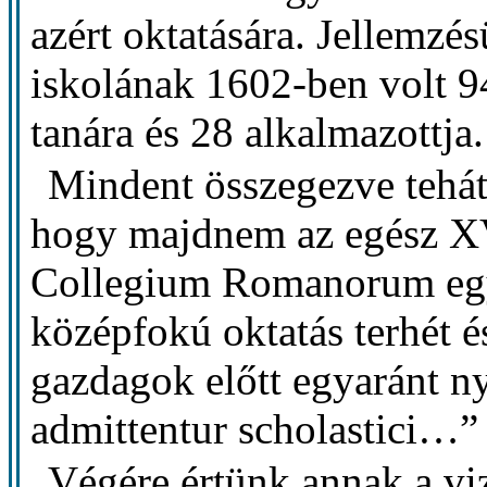
azért oktatására. Jellemzé
iskolának 1602-ben volt 94
tanára és 28 alkalmazottja.
Mindent összegezve tehát
hogy majdnem az egész XV
Collegium Romanorum egye
középfokú oktatás terhét 
gazdagok előtt egyaránt ny
admittentur scholastici…”
Végére értünk annak a vi