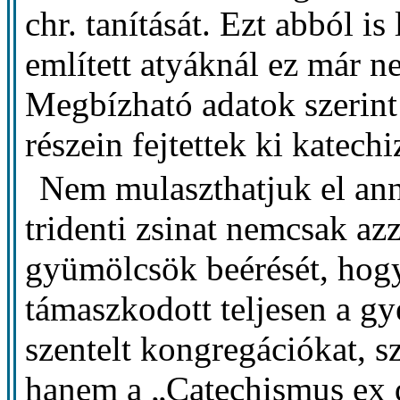
chr. tanítását. Ezt abból i
említett atyáknál ez már 
Megbízható adatok szerint
részein fejtettek ki katech
Nem mulaszthatjuk el an
tridenti zsinat nemcsak azz
gyümölcsök beérését, ho
támaszkodott teljesen a g
szentelt kongregációkat, s
hanem a „Catechismus ex d