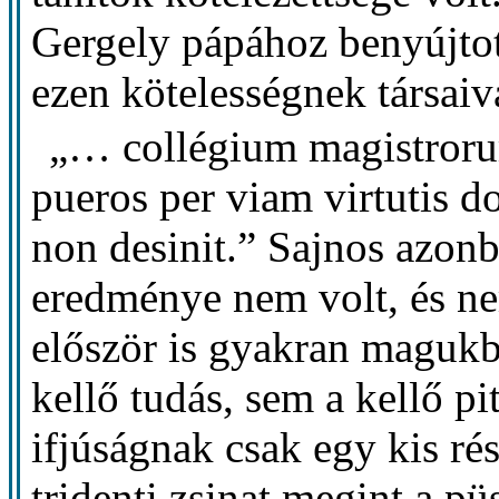
Gergely pápához benyújtott
ezen kötelességnek társaival
„… collégium magistroru
pueros per viam virtutis d
non desinit.” Sajnos azonb
eredménye nem volt, és nem
először is gyakran magukb
kellő tudás, sem a kellő p
ifjúságnak csak egy kis rés
tridenti zsinat megint a p