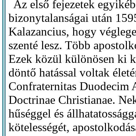
Az első fejezetek egyikéb
bizonytalanságai után 159
Kalazancius, hogy végleg
szenté lesz. Több apostolko
Ezek közül különösen ki k
döntő hatással voltak élet
Confraternitas Duodecim A
Doctrinae Christianae. Ne
hűséggel és állhatatosságga
kötelességét, apostolkodása