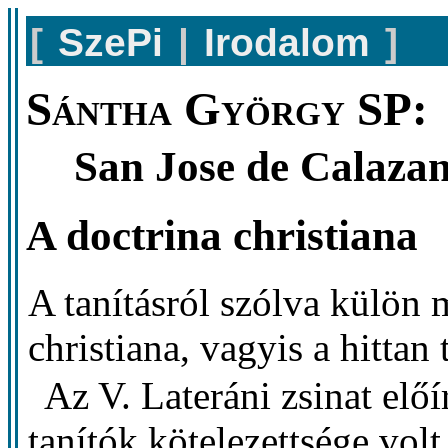
[
SzePi
|
Irodalom
]
Sántha György SP:
San Jose de Calazanz
A doctrina christiana
A tanításról szólva külön 
christiana, vagyis a hittan 
Az V. Lateráni zsinat előír
tanítók kötelezettsége volt.