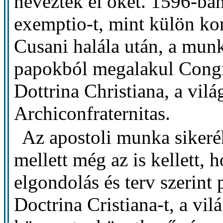
nevezték el őket. 1596-ba
exemptio-t, mint külön k
Cusani halála után, a munk
papokból megalakul Congr
Dottrina Christiana, a vil
Archiconfraternitas.
Az apostoli munka sikeréh
mellett még az is kellett, 
elgondolás és terv szerint
Doctrina Cristiana-t, a vi