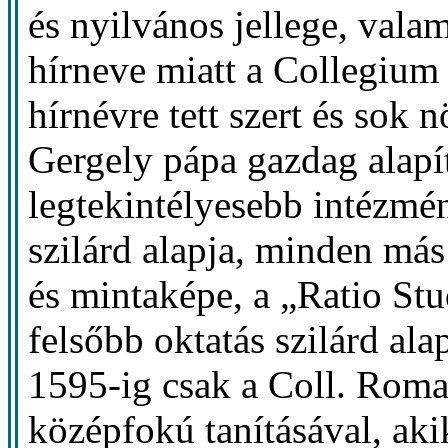
és nyilvános jellege, vala
hírneve miatt a Collegiu
hírnévre tett szert és sok 
Gergely pápa gazdag alapít
legtekintélyesebb intézmén
szilárd alapja, minden más
és mintaképe, a „Ratio Stu
felsőbb oktatás szilárd al
1595-ig csak a Coll. Roma
középfokú tanításával, aki