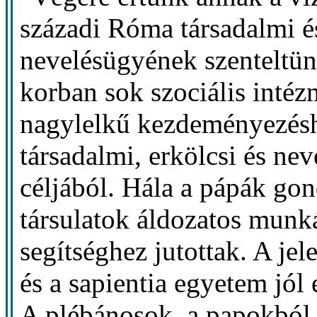
századi Róma társadalmi é
nevelésügyének szenteltü
korban sok szociális inté
nagylelkű kezdeményezéshe
társadalmi, erkölcsi és ne
céljából. Hála a pápák go
társulatok áldozatos munká
segítséghez jutottak. A j
és a sapientia egyetem jól e
A plébánosok, a papokból é