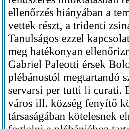
ellenőrzés hiányában a te
vettek részt, a tridenti zsi
Tanulságos ezzel kapcsola
meg hatékonyan ellenőrizn
Gabriel Paleotti érsek Bo
plébánostól megtartandó s
servarsi per tutti li curat
város ill. község fenyítő 
társaságában kötelesnek el
foglalni a plébániához tart