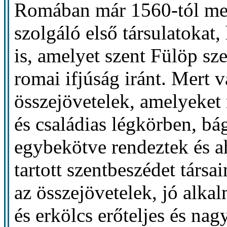
Romában már 1560-tól megj
szolgáló első társulatokat
is, amelyet szent Fülöp sz
romai ifjúság iránt. Mert v
összejövetelek, amelyeket
és családias légkörben, b
egybekötve rendeztek és 
tartott szentbeszédet társa
az összejövetelek, jó alkal
és erkölcs erőteljes és nag