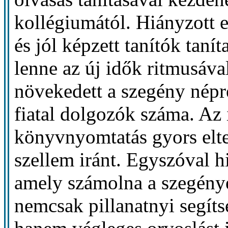
kollégiumától. Hiányzott e
és jól képzett tanítók tan
lenne az új idők ritmusáva
növekedett a szegény népr
fiatal dolgozók száma. Az
könyvnyomtatás gyors elte
szellem iránt. Egyszóval h
amely számolna a szegénye
nemcsak pillanatnyi segíts