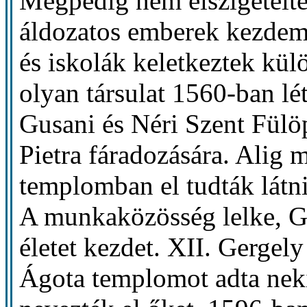
Mégpedig nem elszigetelte
áldozatos emberek kezdem
és iskolák keletkeztek kül
olyan társulat 1560-ban l
Gusani és Néri Szent Fülöp
Pietra fáradozására. Alig m
templomban el tudták látni 
A munkaközösség lelke, G
életet kezdet. XII. Gergely
Ágota templomot adta neki