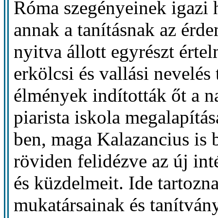
Róma szegényeinek igazi he
annak a tanításnak az érdem
nyitva állott egyrészt érte
erkölcsi és vallási nevelés
élmények indították őt a n
piarista iskola megalapítá
ben, maga Kalazancius is 
röviden felidézve az új int
és küzdelmeit. Ide tartoz
mukatársainak és tanítván