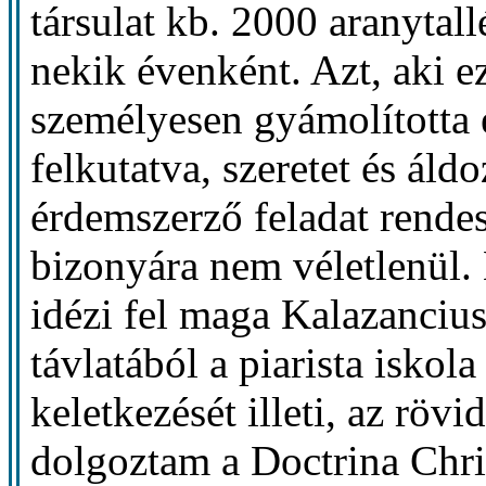
társulat kb. 2000 aranytall
nekik évenként. Azt, aki e
személyesen gyámolította 
felkutatva, szeretet és áld
érdemszerző feladat rendes
bizonyára nem véletlenül.
idézi fel maga Kalazanciu
távlatából a piarista iskol
keletkezését illeti, az rövi
dolgoztam a Doctrina Chri