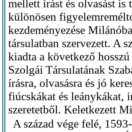
mellett írást és olvasást is
különösen figyelemreméltó
kezdeményezése Milánóban.
társulatban szervezett. A 
kiadta a következő hosszú 
Szolgái Társulatának Sza
írásra, olvasásra és jó kere
fiúcskákat és leánykákat, i
szeretetből. Keletkezett M
A század vége felé, 1593