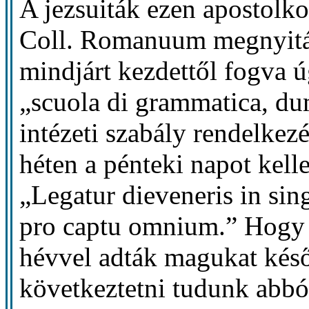
A jezsuiták ezen apostolko
Coll. Romanuum megnyitás
mindjárt kezdettől fogva 
„scuola di grammatica, dum
intézeti szabály rendelkez
héten a pénteki napot kelle
„Legatur dieveneris in sing
pro captu omnium.” Hogy 
hévvel adták magukat későb
következtetni tudunk abból