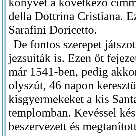
könyvet a következő címme
della Dottrina Cristiana. E
Sarafini Doricetto.
De fontos szerepet játszot
jezsuiták is. Ezen öt fejez
már 1541-ben, pedig akkor
olyszút, 46 napon keresztül
kisgyermekeket a kis Sant
templomban. Kevéssel kés
beszervezett és megtanítot