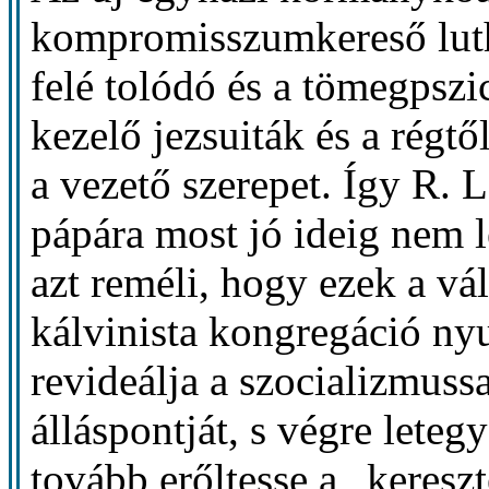
kompromisszumkereső luthe
felé tolódó és a tömegpszi
kezelő jezsuiták és a régtő
a vezető szerepet. Így R. L
pápára most jó ideig nem le
azt reméli, hogy ezek a vá
kálvinista kongregáció ny
revideálja a szocializmuss
álláspontját, s végre leteg
tovább erőltesse a „keres