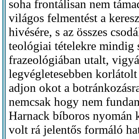
soha frontálisan nem táma
világos felmentést a ker
hivésére, s az összes csodá
teológiai tételekre mindi
frazeológiában utalt, vigy
legvégletesebben korlátol
adjon okot a botránkozásr
nemcsak hogy nem fundame
Harnack bíboros nyomán ki
volt rá jelentős formáló hat