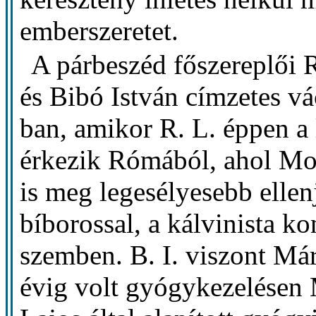
emberszeretet.
A párbeszéd főszereplői R
és Bibó István címzetes v
ban, amikor R. L. éppen a 
érkezik Rómából, ahol Mon
is meg legesélyesebb ellenj
bíborossal, a kálvinista k
szemben. B. I. viszont Már
évig volt gyógykezelésen