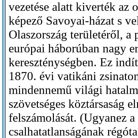
vezetése alatt kiverték az 
képező Savoyai-házat s ve
Olaszország területéről, a
európai háborúban nagy er
kereszténységben. Ez indít
1870. évi vatikáni zsinato
mindennemű világi hatalmá
szövetséges köztársaság e
felszámolását. (Ugyanez a 
csalhatatlanságának régóta