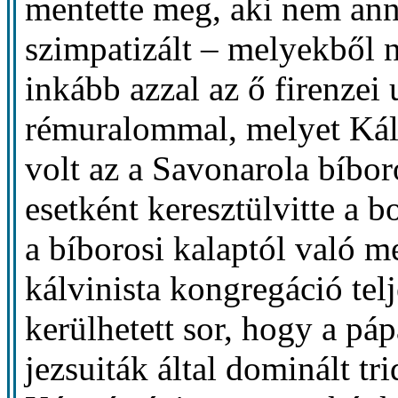
mentette meg, aki nem anny
szimpatizált – melyekből ne
inkább azzal az ő firenzei
rémuralommal, melyet Kál
volt az a Savonarola bíbor
esetként keresztülvitte a 
a bíborosi kalaptól való m
kálvinista kongregáció tel
kerülhetett sor, hogy a pá
jezsuiták által dominált tri