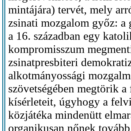
mintájára) tervét, mely arr
zsinati mozgalom győz: a 
a 16. században egy katol
kompromisszum megmenti 
zsinatpresbiteri demokratiz
alkotmányossági mozgalm
szövetségében megtörik a 
kísérleteit, úgyhogy a fel
közjátéka mindenütt elmar
organikusan nőnek tovább