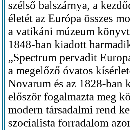
szélső balszárnya, a kezdőd
életét az Európa összes mo
a vatikáni múzeum könyvtá
1848-ban kiadott harmadik 
„Spectrum pervadit Europ
a megelőző óvatos kísérle
Novarum és az 1828-ban k
először fogalmazta meg kö
modern társadalmi rend ke
szocialista forradalom az