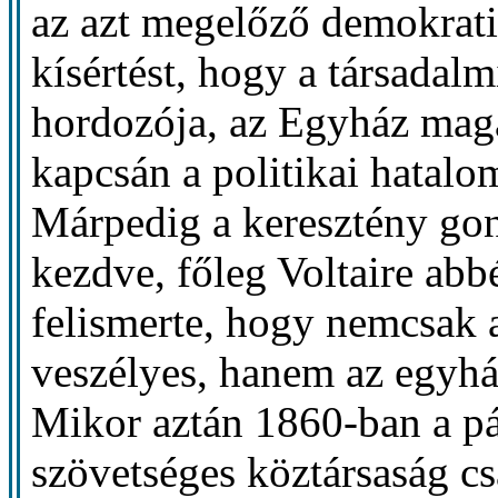
az azt megelőző demokratik
kísértést, hogy a társadalm
hordozója, az Egyház maga
kapcsán a politikai hatalo
Márpedig a keresztény gon
kezdve, főleg Voltaire ab
felismerte, hogy nemcsak a
veszélyes, hanem az egyház
Mikor aztán 1860-ban a páp
szövetséges köztársaság cs