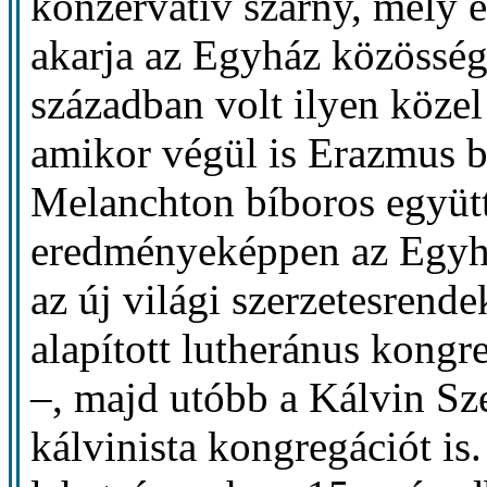
konzervatív szárny, mely e
akarja az Egyház közösségé
században volt ilyen köze
amikor végül is Erazmus b
Melanchton bíboros együtt
eredményeképpen az Egyh
az új világi szerzetesrende
alapított lutheránus kongr
–, majd utóbb a Kálvin Szen
kálvinista kongregációt is