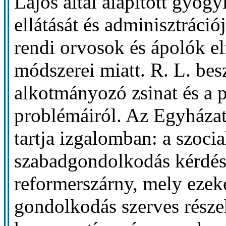
Lajos által alapított gyógy
ellátását és adminisztráció
rendi orvosok és ápolók el
módszerei miatt. R. L. be
alkotmányozó zsinat és a p
problémáiról. Az Egyházat 
tartja izgalomban: a szoci
szabadgondolkodás kérdés
reformerszárny, mely ezeke
gondolkodás szerves részek