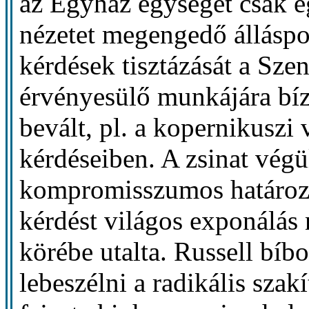
az Egyház egységét csak 
nézetet megengedő álláspo
kérdések tisztázását a Sze
érvényesülő munkájára bíz
bevált, pl. a kopernikuszi
kérdéseiben. A zsinat végü
kompromisszumos határozat
kérdést világos exponálás 
körébe utalta. Russell bí
lebeszélni a radikális sza