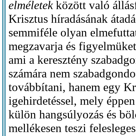
elméletek
között való állás
Krisztus híradásának átadás
semmiféle olyan elmefutta
megzavarja és figyelmüket 
ami a keresztény szabadgo
számára nem szabadgondo
továbbítani, hanem egy Kr
igehirdetéssel, mely éppen
külön hangsúlyozás és bölc
mellékesen teszi felesleges