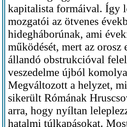
kapitalista formáival. Így 
mozgatói az ötvenes évekbe
hidegháborúnak, ami évekr
működését, mert az orosz e
állandó obstrukcióval fele
veszedelme újból komolyan
Megváltozott a helyzet, mi
sikerült Rómának Hruscsov
arra, hogy nyíltan leleplez
hatalmi túlkapásokat. Mos