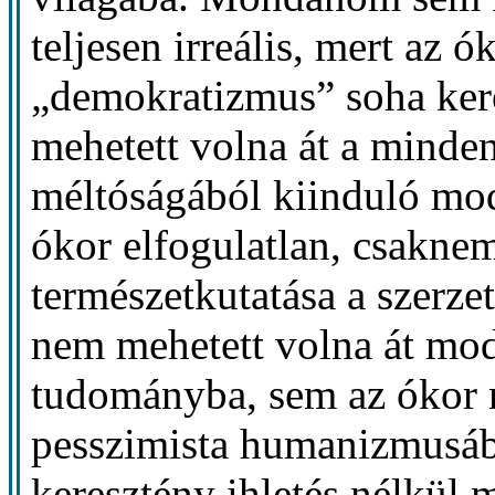
teljesen irreális, mert az ó
„demokratizmus” soha ker
mehetett volna át a minde
méltóságából kiinduló mo
ókor elfogulatlan, csaknem
természetkutatása a szerze
nem mehetett volna át mod
tudományba, sem az ókor r
pesszimista humanizmusábó
keresztény ihletés nélkül 