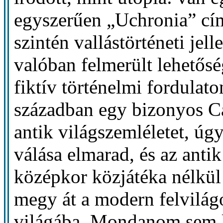
egyszerűen „Uchronia” cí
szintén vallástörténeti je
valóban felmerült lehetősé
fiktív történelmi fordulato
században egy bizonyos Ca
antik világszemléletet, ú
válása elmarad, és az antik
középkor közjátéka nélkül 
megy át a modern felvilág
világába. Mondanom sem ke