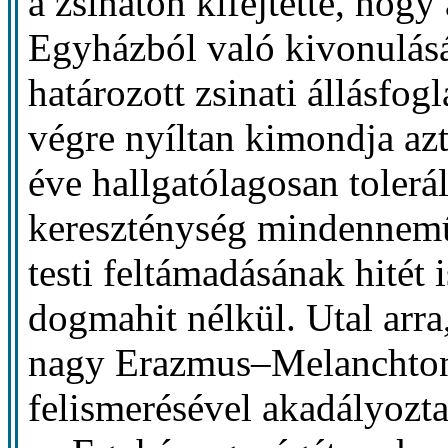
a zsinaton kifejtette, ho
Egyházból való kivonulásá
határozott zsinati állásfo
végre nyíltan kimondja azt
éve hallgatólagosan tolerál
kereszténység mindennemű 
testi feltámadásának hitét
dogmahit nélkül. Utal arra
nagy Erazmus–Melanchton–
felismerésével akadályozt