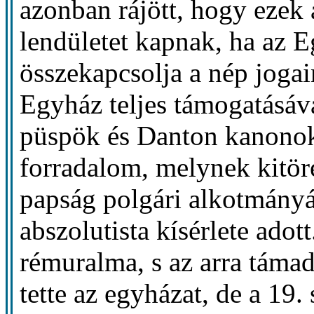
azonban rájött, hogy ezek
lendületet kapnak, ha az 
összekapcsolja a nép jogai
Egyház teljes támogatásáv
püspök és Danton kanonok á
forradalom, melynek kitör
papság polgári alkotmányá
abszolutista kísérlete adot
rémuralma, s az arra támad
tette az egyházat, de a 19