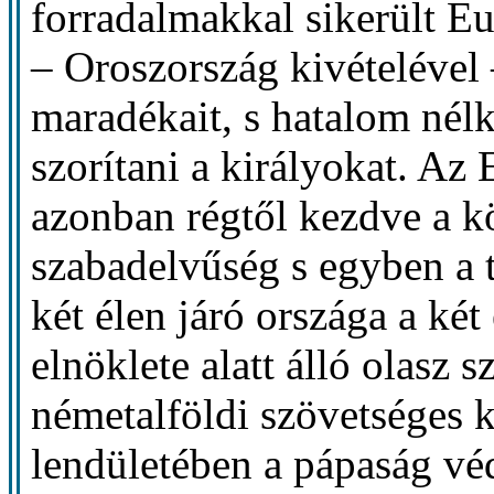
forradalmakkal sikerült E
– Oroszország kivételével 
maradékait, s hatalom nél
szorítani a királyokat. Az
azonban régtől kezdve a kö
szabadelvűség s egyben a 
két élen járó országa a két
elnöklete alatt álló olasz 
németalföldi szövetséges 
lendületében a pápaság véd