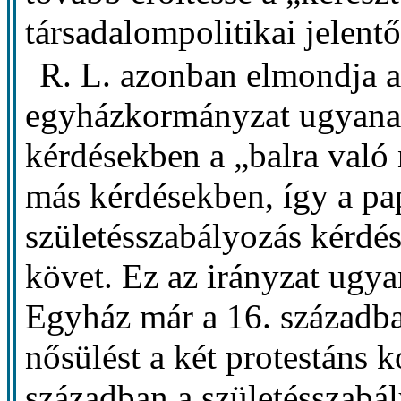
társadalompolitikai jelentő
R. L. azonban elmondja az
egyházkormányzat ugyanak
kérdésekben a „balra való n
más kérdésekben, így a pap
születésszabályozás kérdé
követ. Ez az irányzat ugya
Egyház már a 16. századba
nősülést a két protestáns 
században a születésszab