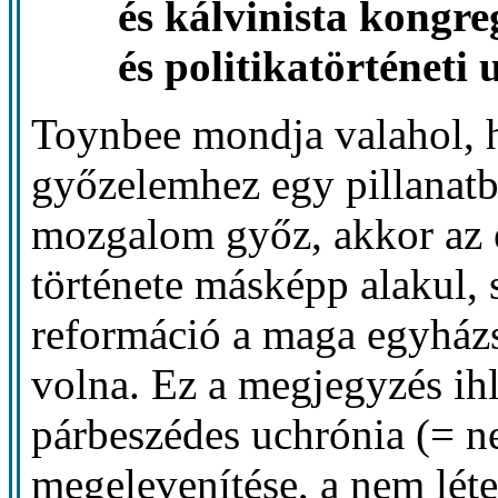
és kálvinista kongre
és politikatörténeti
Toynbee mondja valahol, h
győzelemhez egy pillanatba
mozgalom győz, akkor az 
története másképp alakul, 
reformáció a maga egyház
volna. Ez a megjegyzés ihl
párbeszédes uchrónia (= n
megelevenítése, a nem lét