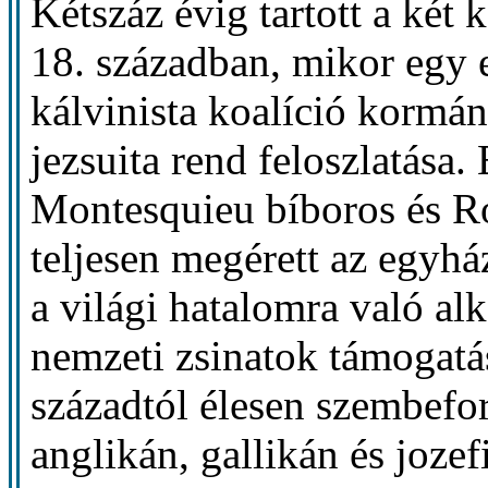
Kétszáz évig tartott a két
18. században, mikor egy 
kálvinista koalíció kormá
jezsuita rend feloszlatása
Montesquieu bíboros és R
teljesen megérett az egyh
a világi hatalomra való al
nemzeti zsinatok támogatá
századtól élesen szembefo
anglikán, gallikán és jozef