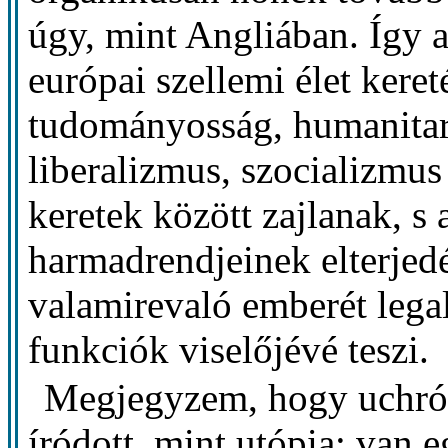
úgy, mint Angliában. Így
európai szellemi élet kere
tudományosság, humanita
liberalizmus, szocializmu
keretek között zajlanak, s 
harmadrendjeinek elterjedé
valamirevaló emberét lega
funkciók viselőjévé teszi.
Megjegyzem, hogy uchró
íródott, mint utópia: van e