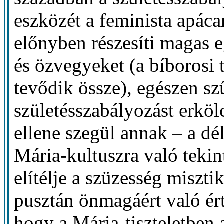
eszközét a feminista apáca
előnyben részesíti magas e
és özvegyeket (a bíborosi 
tevődik össze), egészen szű
születésszabályozást erköl
ellene szegül annak – a d
Mária-kultuszra való tekin
elítélje a szüzesség miszti
pusztán önmagáért való ért
hogy a Mária-tiszteletben 