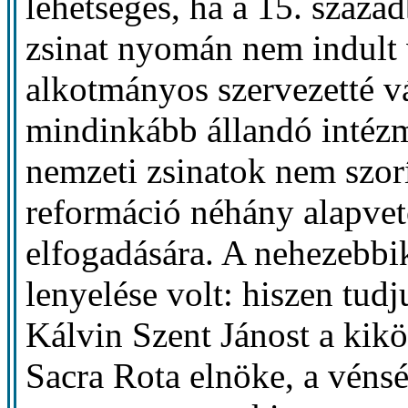
lehetséges, ha a 15. száza
zsinat nyomán nem indult
alkotmányos szervezetté v
mindinkább állandó intéz
nemzeti zsinatok nem szorí
reformáció néhány alapve
elfogadására. A nehezebbik
lenyelése volt: hiszen tudj
Kálvin Szent Jánost a kiköz
Sacra Rota elnöke, a véns