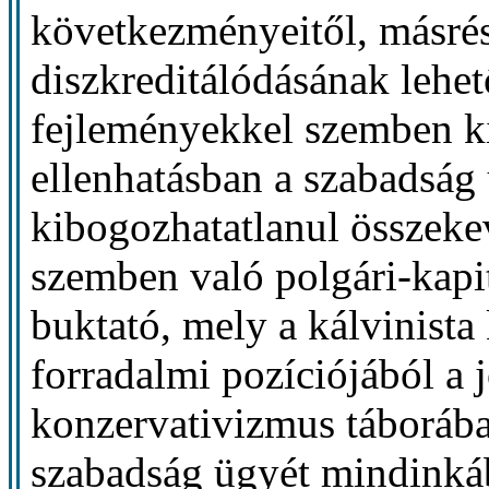
következményeitől, másré
diszkreditálódásának lehe
fejleményekkel szemben k
ellenhatásban a szabadság
kibogozhatatlanul összekev
szemben való polgári-kapita
buktató, mely a kálvinist
forradalmi pozíciójából a
konzervativizmus táborába 
szabadság ügyét mindinkáb