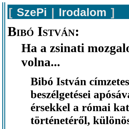
[
SzePi
|
Irodalom
]
Bibó István:
Ha a zsinati mozgal
volna...
Bibó István címzete
beszélgetései apósáv
érsekkel a római ka
történetéről, különös