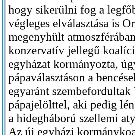
hogy sikerülni fog a legfő
végleges elválasztása is 
megenyhült atmoszférában 
konzervatív jellegű koalíc
egyházat kormányozta, úg
pápaválasztáson a bencése
egyaránt szembefordultak V
pápajelölttel, aki pedig l
a hidegháború szellemi aty
Az új egyházi kormánykoa