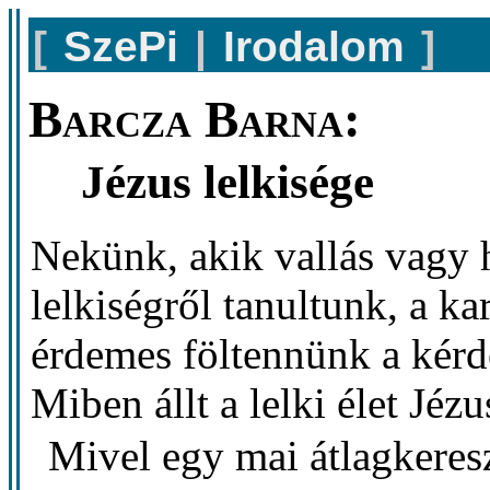
[
SzePi
|
Irodalom
]
Barcza Barna:
Jézus lelkisége
Nekünk, akik vallás vagy 
lelkiségről tanultunk, a k
érdemes föltennünk a kérdé
Miben állt a lelki élet Jéz
Mivel egy mai átlagkeresz