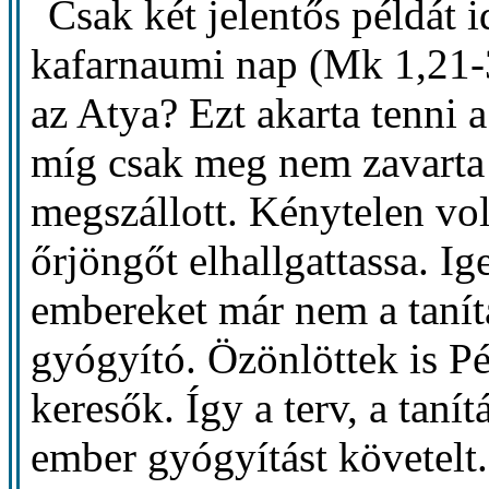
Csak két jelentős példát i
kafarnaumi nap (Mk 1,21-3
az Atya? Ezt akarta tenni 
míg csak meg nem zavarta 
megszállott. Kénytelen vol
őrjöngőt elhallgattassa. I
embereket már nem a tanít
gyógyító. Özönlöttek is P
keresők. Így a terv, a taní
ember gyógyítást követelt.