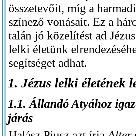
összetevőit, míg a harmad
színező vonásait. Ez a hár
talán jó közelítést ad Jézus
lelki életünk elrendezéséh
segítséget adhat.
1. Jézus lelki életének l
1.1. Állandó Atyához igaz
járás
Halász Piusz azt írja
Alter