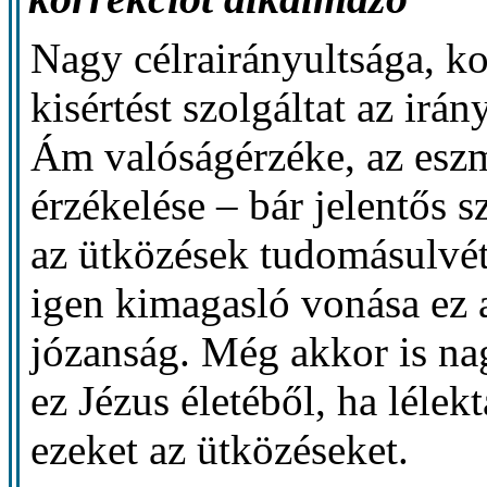
Nagy célrairányultsága, ko
kisértést szolgáltat az irá
Ám valóságérzéke, az eszm
érzékelése – bár jelentős 
az ütközések tudomásulvét
igen kimagasló vonása ez a
józanság. Még akkor is n
ez Jézus életéből, ha léle
ezeket az ütközéseket.