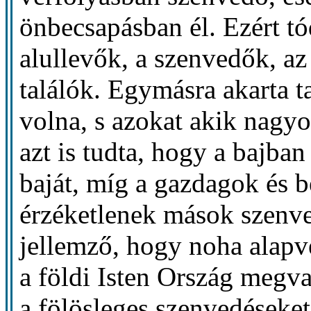
önbecsapásban él. Ezért tó
alullevők, a szenvedők, az
találók. Egymásra akarta ta
volna, s azokat akik nagyo
azt is tudta, hogy a bajb
baját, míg a gazdagok és b
érzéketlenek mások szenved
jellemző, hogy noha alapve
a földi Isten Ország megva
a fölösleges szenvedéseke