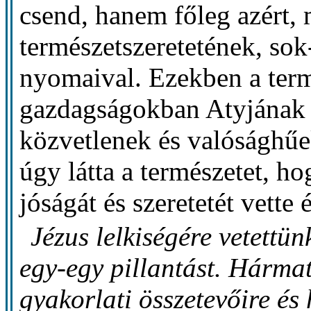
csend, hanem főleg azért, m
természetszeretetének, so
nyomaival. Ezekben a term
gazdagságokban Atyjának g
közvetlenek és valósághűe
úgy látta a természetet, h
jóságát és szeretetét vette
Jézus lelkiségére vetettü
egy-egy pillantást. Hármat
gyakorlati összetevőire és