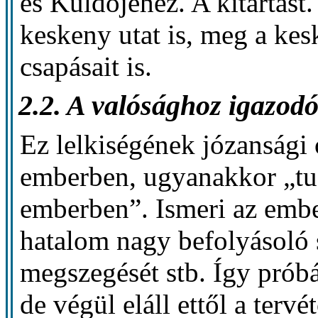
és Küldőjéhez. A kitartást.
keskeny utat is, meg a kesk
csapásait is.
2.2. A valósághoz igazod
Ez lelkiségének józansági
emberben, ugyanakkor „tud
emberben”. Ismeri az ember
hatalom nagy befolyásoló 
megszegését stb. Így próbá
de végül eláll ettől a terv