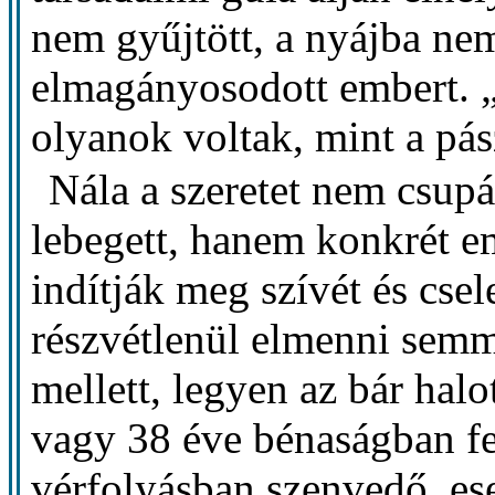
nem gyűjtött, a nyájba nem
elmagányosodott embert. „
olyanok voltak, mint a pás
Nála a szeretet nem csu
lebegett, hanem konkrét 
indítják meg szívét és cse
részvétlenül elmenni sem
mellett, legyen az bár halo
vagy 38 éve bénaságban f
vérfolyásban szenvedő, ese