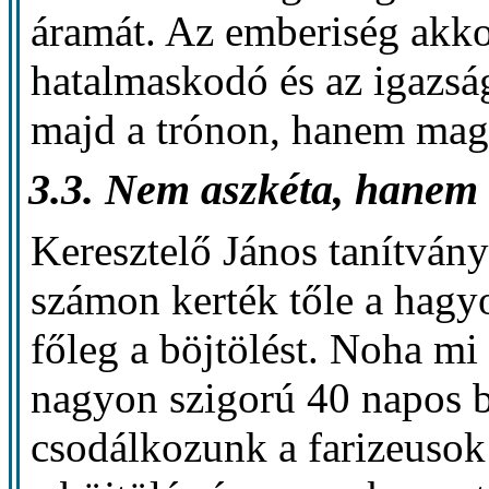
áramát. Az emberiség akko
hatalmaskodó és az igazság
majd a trónon, hanem maga
3.3. Nem aszkéta, hanem t
Keresztelő János tanítványa
számon kerték tőle a hagy
főleg a böjtölést. Noha m
nagyon szigorú 40 napos b
csodálkozunk a farizeusok