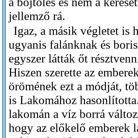
a böjtölés és nem a kereset
jellemző rá.
Igaz, a másik végletet is 
ugyanis falánknak és bori
egyszer látták őt résztve
Hiszen szerette az embere
örömének ezt a módját, tö
is Lakomához hasonlította.
lakomán a víz borrá változta
hogy az előkelő emberek 