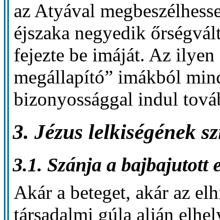
az Atyával megbeszélhesse 
éjszaka negyedik őrségvált
fejezte be imáját. Az ilyen
megállapító” imákból mind
bizonyossággal indul tová
3. Jézus lelkiségének s
3.1. Szánja a bajbajutott
Akár a beteget, akár az elhi
társadalmi gúla alján elhe