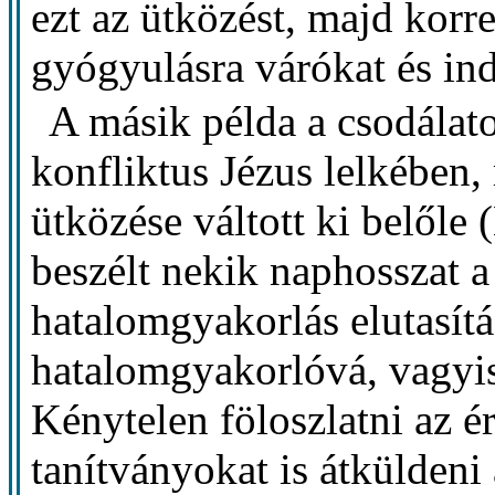
ezt az ütközést, majd korre
gyógyulásra várókat és ind
A másik példa a csodálat
konfliktus Jézus lelkében,
ütközése váltott ki belőle
beszélt nekik naphosszat a 
hatalomgyakorlás elutasítá
hatalomgyakorlóvá, vagyis 
Kénytelen föloszlatni az ér
tanítványokat is átküldeni 