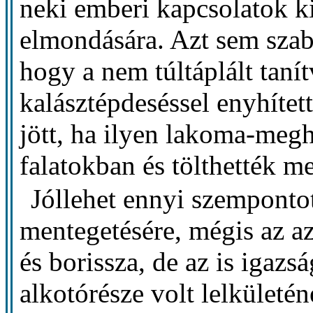
neki emberi kapcsolatok ki
elmondására. Azt sem sza
hogy a nem túltáplált taní
kalásztépdeséssel enyhítet
jött, ha ilyen lakoma-meg
falatokban és tölthették m
Jóllehet ennyi szemponto
mentegetésére, mégis az a
és borissza, de az is igazs
alkotórésze volt lelkületén