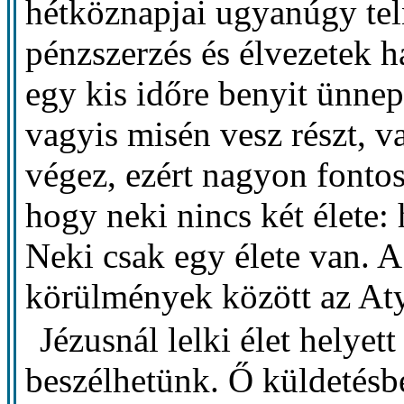
hétköznapjai ugyanúgy teln
pénzszerzés és élvezetek ha
egy kis időre benyit ünnepi 
vagyis misén vesz részt, v
végez, ezért nagyon fonto
hogy neki nincs két élete: h
Neki csak egy élete van. 
körülmények között az Aty
Jézusnál lelki élet helyett
beszélhetünk. Ő küldetésbe