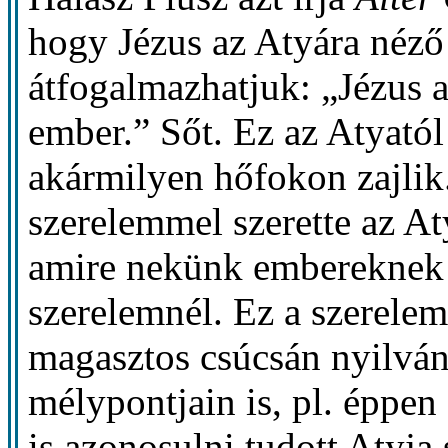
hogy Jézus az Atyára néz
átfogalmazhatjuk: „Jézus a
ember.” Sőt. Ez az Atyató
akármilyen hőfokon zajli
szerelemmel szerette az At
amire nekünk embereknek 
szerelemnél. Ez a szerele
magasztos csúcsán nyilvá
mélypontjain is, pl. éppe
is azonosulni tudott Atyja