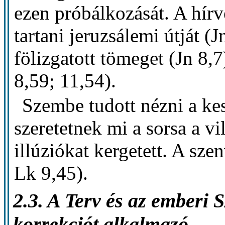
ezen próbálkozását. A hírv
tartani jeruzsálemi útját (J
fölizgatott tömeget (Jn 8,7
8,59; 11,54).
Szembe tudott nézni a ke
szeretetnek mi a sorsa a v
illúziókat kergetett. A szen
Lk 9,45).
2.3. A Terv és az emberi
korrekciót alkalmazó