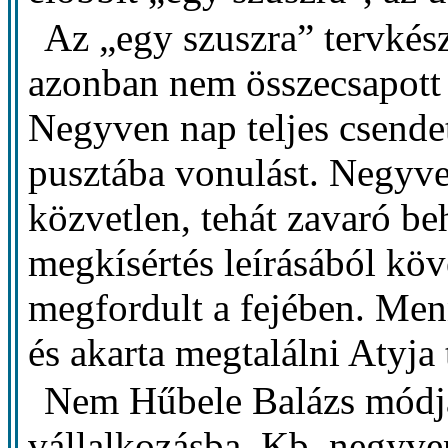
Az „egy szuszra” tervkészí
azonban nem összecsapott 
Negyven nap teljes csende
pusztába vonulást. Negyven
közvetlen, tehát zavaró be
megkísértés leírásából kö
megfordult a fejében. Men
és akarta megtalálni Atyja
Nem Hűbele Balázs módjár
vállalkozásba. Kb. negyven