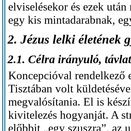
elviselésekor és ezek után
egy kis mintadarabnak, egy
2. Jézus lelki életének 
2.1. Célra irányuló, távlat
Koncepcióval rendelkező e
Tisztában volt küldetésével
megvalósítania. El is kész
kivitelezés hogyanját. A str
előbbit „egy szuszra”, az u