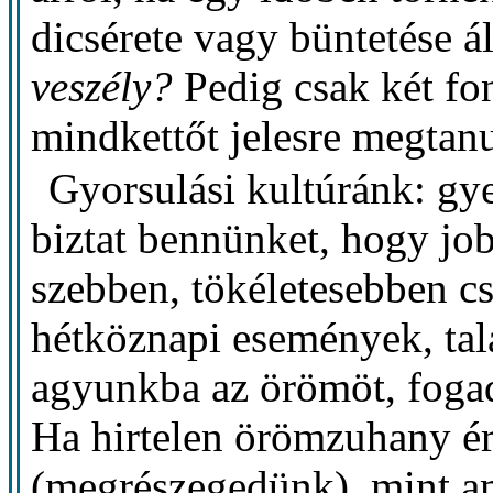
dicsérete vagy büntetése ál
veszély?
Pedig csak két fon
mindkettőt jelesre megtanu
Gyorsulási kultúránk: gy
biztat bennünket, hogy jo
szebben, tökéletesebben c
hétköznapi események, tal
agyunkba az örömöt, fogad
Ha hirtelen örömzuhany é
(megrészegedünk), mint a