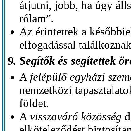
átjutni, jobb, ha úgy ál
rólam”.
Az érintettek a később
elfogadással találkoznak
9. Segítők és segítettek ö
A
felépülő egyházi szem
nemzetközi tapasztalato
földet.
A
visszaváró közösség
d
elköteleződést biztosíta