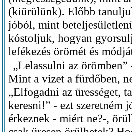
(kiürülünk). Előbb tanulj
jóból, mint beteljesületlen
kóstoljuk, hogyan gyorsul
lefékezés örömét és módját
„Lelassulni az örömben” 
Mint a vizet a fürdőben, n
„Elfogadni az ürességet, ta
keresni!” - ezt szeretném 
érkeznek - miért ne?-, ör
csak üresen örülhetek? Ho