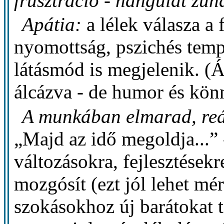
frusztráció - hangulat zuh
Apátia:
a lélek válasza a
nyomottság, pszichés tempó
látásmód is megjelenik. (Á
álcázva - de humor és kön
A munkában elmarad, reá
„Majd az idő megoldja...”
változásokra, fejlesztések
mozgósít (ezt jól lehet mér
szokásokhoz új barátokat ta