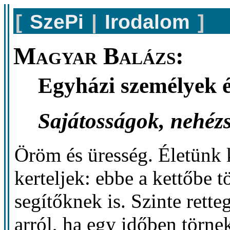
[
SzePi
|
Irodalom
]
Magyar Balázs:
Egyházi személyek é
Sajátosságok, nehéz
Öröm és üresség. Életünk 
kerteljek: ebbe a kettőbe 
segítőknek is. Szinte rett
arról, ha egy időben törne