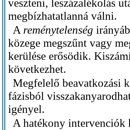
veszteni, leszázalékolás u
megbízhatatlanná válni.
A
reménytelenség
irányáb
közege megszűnt vagy meg
kerülése erősödik. Kiszám
következhet.
Megfelelő beavatkozási kí
fázisból visszakanyarodhat
igényel.
A hatékony intervenciók h