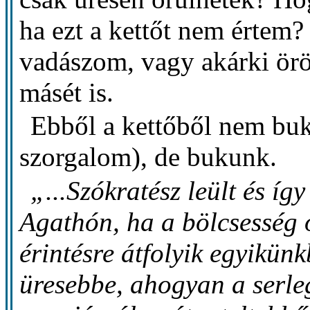
ha ezt a kettőt nem értem? 
vadászom, vagy akárki ör
másét is.
Ebből a kettőből nem buk
szorgalom), de bukunk.
„...Szókratész leült és így
Agathón, ha a bölcsesség 
érintésre átfolyik egyikün
üresebbe, ahogyan a serleg