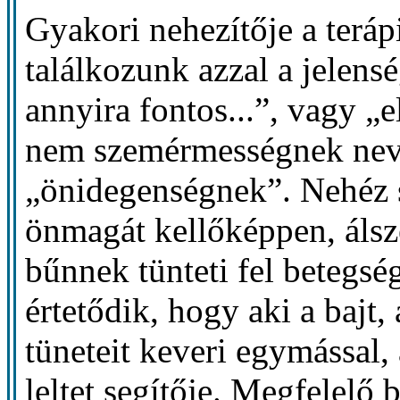
Gyakori nehezítője a terá
találkozunk azzal a jelen
annyira fontos...”, vagy „e
nem szemérmességnek nev
„önidegenségnek”. Nehéz s
önmagát kellőképpen, álsz
bűnnek tünteti fel betegsé
értetődik, hogy aki a bajt,
tüneteit keveri egymássa
leltet segítője. Megfelelő 