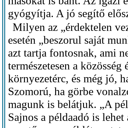
másokat is bánt. Az igazi
gyógyítja. A jó segítő elő
Milyen az „érdektelen ve
esetén „beszorul saját mun
azt tartja fontosnak, ami 
természetesen a közösség é
környezetérc, és még jó, h
Szomorú, ha görbe vonalzó
magunk is belátjuk. „A pé
Sajnos a példaadó is lehet 