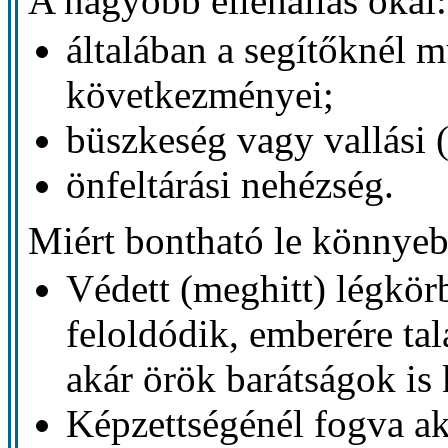
A nagyobb ellenállás okai:
általában a segítőknél 
következményei;
büszkeség vagy vallási 
önfeltárási nehézség.
Miért bontható le könnye
Védett (meghitt) légkör
feloldódik, emberére talá
akár örök barátságok is 
Képzettségénél fogva ak