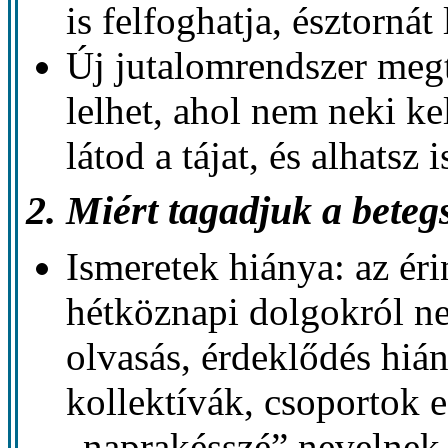
is felfoghatja, észtornát
Új jutalomrendszer meg
lelhet, ahol nem neki ke
látod a tájat, és alhatsz i
2. Miért tagadjuk a bete
Ismeretek hiánya: az éri
hétköznapi dolgokról ne
olvasás, érdeklődés hián
kollektívák, csoportok 
„naprakésszé” nevelnek.