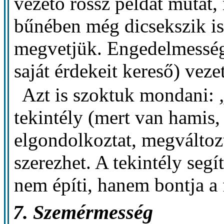
vezető rossz példát mutat
bűnében még dicsekszik is
megvetjük. Engedelmessége
saját érdekeit kereső) veze
Azt is szoktuk mondani:
tekintély (mert van hamis,
elgondolkoztat, megváltozt
szerezhet. A tekintély seg
nem építi, hanem bontja a 
7. Szemérmesség