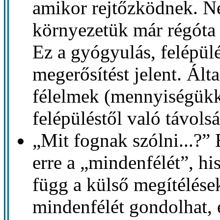
amikor rejtőzködnek. N
környezetük már régóta é
Ez a gyógyulás, felépülé
megerősítést jelent. Ál
félelmek (mennyiségükke
felépüléstől való távols
„Mit fognak szólni...?” 
erre a „mindenfélét”, h
függ a külső megítélése
mindenfélét gondolhat,