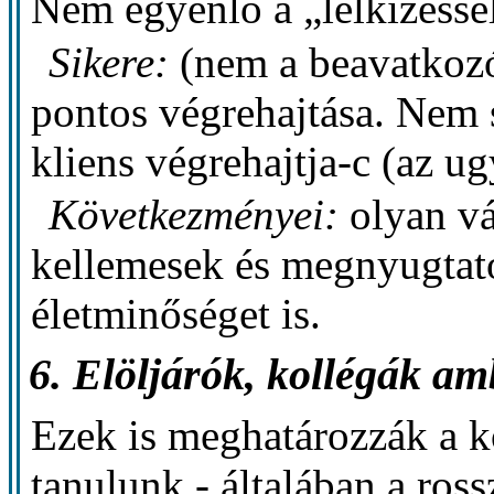
Nem egyenlő a „lelkizésse
Sikere:
(nem a beavatkozó 
pontos végrehajtása. Nem 
kliens végrehajtja-c (az ug
Következményei:
olyan vá
kellemesek és megnyugtató
életminőséget is.
6. Elöljárók, kollégák am
Ezek is meghatározzák a ko
tanulunk - általában a ros