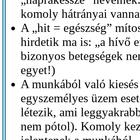
komoly hátrányai vannak
A „hit = egészség” míto
hirdetik ma is: „a hívő 
bizonyos betegségek ne
egyet!)
A munkából való kiesés 
egyszemélyes üzem eseté
létezik, ami leggyakrabb
nem pótol). Komoly kez