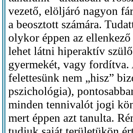
vezető, elöljáró nagyon fár
a beosztott számára. Tudat
olykor éppen az ellenkező
lehet látni hiperaktív szü
gyermekét, vagy fordítva.
felettesünk nem „hisz” bi
pszichológia), pontosabba
minden tennivalót jogi kön
mert éppen azt tanulta. R
tudjuk saját területükön é