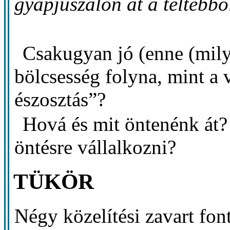
gyapjúszálon át a teltebbő
Csakugyan jó (enne (milye
bölcsesség folyna, mint a 
észosztás”?
Hová és mit öntenénk át
öntésre vállalkozni?
TÜKÖR
Négy közelítési zavart fon