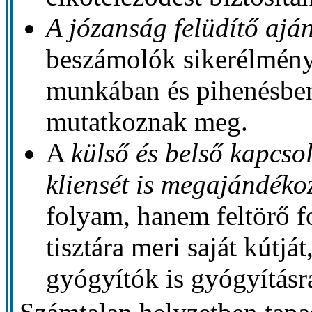
A józanság felüdítő ajá
beszámolók sikerélménye
munkában és pihenésben
mutatkoznak meg.
A
külső és belső kapcso
kliensét is megajándéko
folyam, hanem feltörő f
tisztára meri saját kútját
gyógyítók is gyógyításr