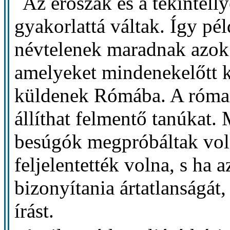
Az erőszak és a tekintéll
gyakorlattá váltak. Így pé
névtelenek maradnak azo
amelyeket mindenekelőtt 
küldenek Rómába. A római 
állíthat felmentő tanúkat.
besúgók megpróbáltak volna
feljelentették volna, s ha a
bizonyítania ártatlanságá
írást.