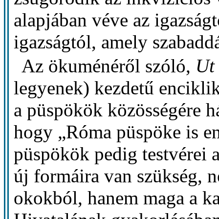
alapjában véve az igazságtó
igazságtól, amely szabaddá
Az ökuménéről szóló,
Ut
legyenek) kezdetű enciklik
a püspökök közösségére hár
hogy „Róma püspöke is enn
püspökök pedig testvérei a
új formáira van szükség,
okokból, hanem maga a kat