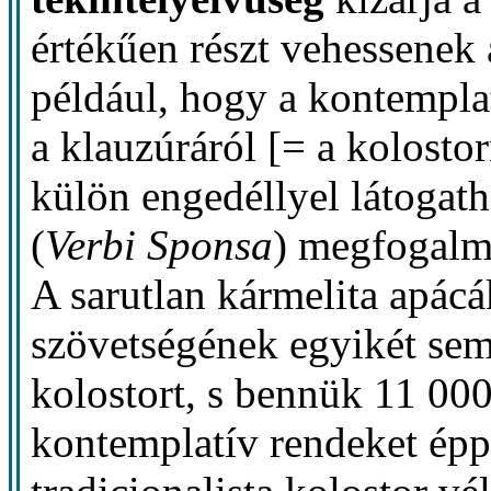
értékűen részt vehessenek
például, hogy a kontemplat
a klauzúráról [= a kolostor
külön engedéllyel látogat
(
Verbi Sponsa
) megfogalm
A sarutlan kármelita apác
szövetségének egyikét sem
kolostort, s bennük 11 00
kontemplatív rendeket épp