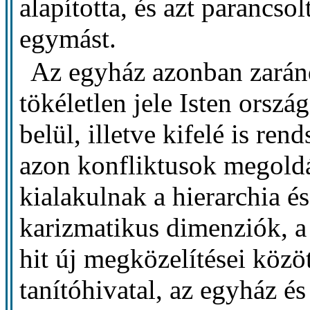
alapította, és azt parancs
egymást.
Az egyház azonban zarán
tökéletlen jele Isten orsz
belül, illetve kifelé is ren
azon konfliktusok megoldá
kialakulnak a hierarchia é
karizmatikus dimenziók, 
hit új megközelítései közöt
tanítóhivatal, az egyház é