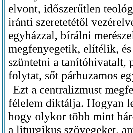
elvont, időszerűtlen teológ
iránti szeretetétől vezérel
egyházzal, bírálni merészel
megfenyegetik, elítélik, é
szüntetni a tanítóhivatalt
folytat, sőt párhuzamos eg
Ezt a centralizmust megf
félelem diktálja. Hogyan 
hogy olykor több mint hár
a liturgikus szövegeket, a