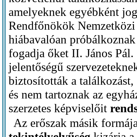
amelyeknek egyébként jogu
Rendfőnökök Nemzetközi E
hiábavalóan próbálkoznak 
fogadja őket II. János Pá
jelentőségű szervezetekne
biztosították a találkozás
és nem tartoznak az egyhá
szerzetes képviselőit
rends
Az erőszak másik formáj
tekintélyelvűség
kizárja a