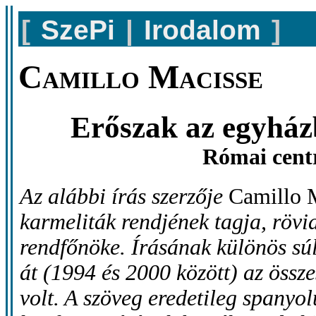
[
SzePi
|
Irodalom
]
Camillo Macisse
Erőszak az egyház
Római centr
Az alábbi írás szerzője
Camillo 
karmeliták rendjének tagja, rövid
rendfőnöke. Írásának különös súl
át (1994 és 2000 között) az össz
volt. A szöveg eredetileg spanyol