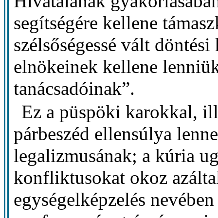
Hivatalának gyakorlásába
segítségére kellene támasz
szélsőségessé vált döntési
elnökeinek kellene lenniük
tanácsadóinak”.
Ez a püspöki karokkal, ill
párbeszéd ellensúlya lenne
legalizmusának; a kúria ug
konfliktusokat okoz azált
egységelképzelés nevében