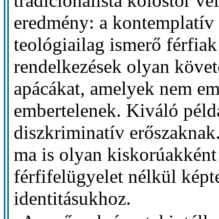
tradicionalista kolostor v
eredmény: a kontemplatív 
teológiailag ismerő férfia
rendelkezések olyan követe
apácákat, amelyek nem emb
embertelenek. Kiváló példá
diszkriminatív erőszaknak
ma is olyan kiskorúakként 
férfifelügyelet nélkül kép
identitásukhoz.