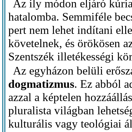
Az ily módon eljáró kúri
hatalomba. Semmiféle becs
pert nem lehet indítani el
követelnek, és örökösen az
Szentszék illetékességi kör
Az egyházon belüli erősz
dogmatizmus
. Ez abból a
azzal a képtelen hozzáállás
pluralista világban lehetsé
kulturális vagy teológiai 