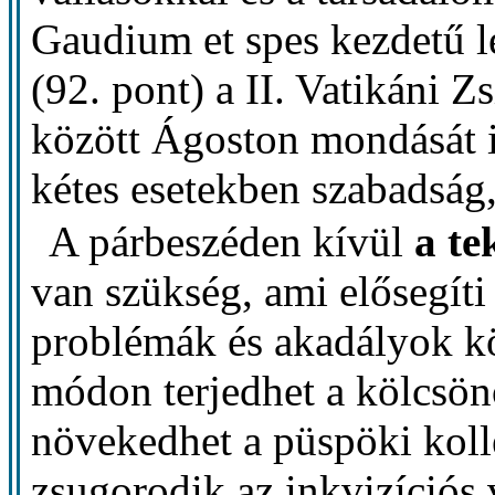
Gaudium et spes kezdetű le
(92. pont) a II. Vatikáni Zs
között Ágoston mondását 
kétes esetekben szabadság,
A párbeszéden kívül
a te
van szükség, ami elősegíti
problémák és akadályok kö
módon terjedhet a kölcsönö
növekedhet a püspöki koll
zsugorodik az inkvizíciós 