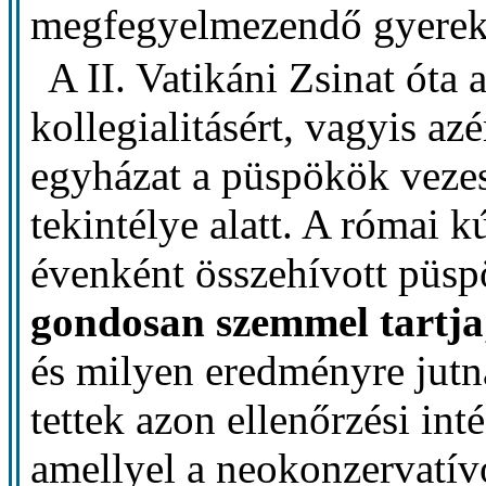
megfegyelmezendő gyereke
A II. Vatikáni Zsinat óta
kollegialitásért, vagyis az
egyházat a püspökök vezes
tekintélye alatt. A római 
évenként összehívott püsp
gondosan szemmel tartja
és milyen eredményre jut
tettek azon ellenőrzési in
amellyel a neokonzervatívo