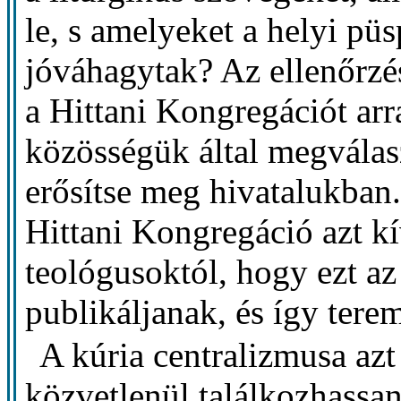
le, s amelyeket a helyi p
jóváhagytak? Az ellenőrzés
a Hittani Kongregációt arra
közösségük által megválas
erősítse meg hivatalukban.
Hittani Kongregáció azt kí
teológusoktól, hogy ezt az
publikáljanak, és így tere
A kúria centralizmusa az
közvetlenül találkozhassa