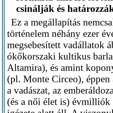
csinálják és határozzá
Ez a megállapítás nemcsak
történelem néhány ezer év
megsebesített vadállatok á
ókőkorszaki kultikus barl
Altamira), és amint kopon
(pl. Monte Circeo), éppen a
a vadászat, az emberáldoza
(és a női élet is) évmilliók
igézete alatt áll. A viszon