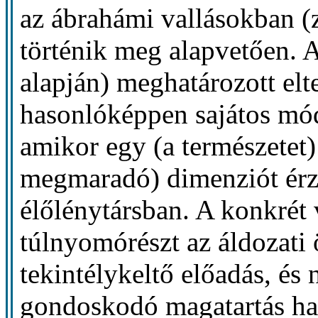
az ábrahámi vallásokban (z
történik meg alapvetően.
alapján) meghatározott elt
hasonlóképpen sajátos mód
amikor egy (a természetet) 
megmaradó) dimenziót érzé
élőlénytársban. A konkrét
túlnyomórészt az áldozati ö
tekintélykeltő előadás, és
gondoskodó magatartás ha