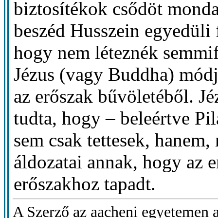
biztosítékok csődöt monda
beszéd Husszein egyedüli f
hogy nem léteznék semmif
Jézus (vagy Buddha) módjá
az erőszak bűvöletéből. Jé
tudta, hogy – beleértve Pil
sem csak tettesek, hanem, 
áldozatai annak, hogy az e
erőszakhoz tapadt.
A Szerző az aacheni egyetemen a