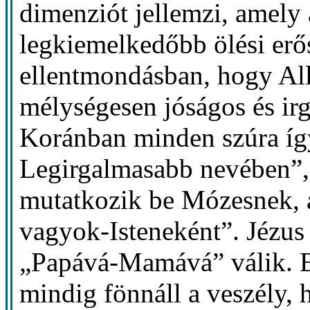
dimenziót jellemzi, amely 
legkiemelkedőbb ölési erős
ellentmondásban, hogy All
mélységesen jóságos és ir
Koránban minden szúra így
Legirgalmasabb nevében”,
mutatkozik be Mózesnek, a
vagyok-Isteneként”. Jézus
„Papává-Mamává” válik. E
mindig fönnáll a veszély, 