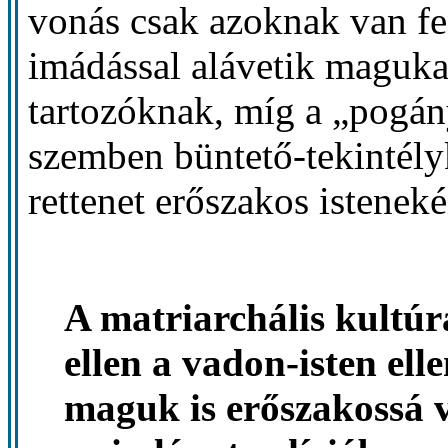
vonás csak azoknak van fe
imádással alávetik magukat,
tartozóknak, míg a „pogán
szemben büntető-tekintély
rettenet erőszakos isteneké
A matriarchális kultúr
ellen a vadon-isten ell
maguk is erőszakossá v