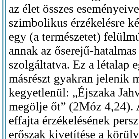
az élet összes eseményeive
szimbolikus érzékelésre ké
egy (a természetet) felül
annak az őserejű-hatalmas
szolgáltatva. Ez a létalap e
másrészt gyakran jelenik m
kegyetlenül: „Éjszaka Jah
megölje őt” (2Móz 4,24). 
effajta érzékelésének persz
erőszak kivetítése a körü