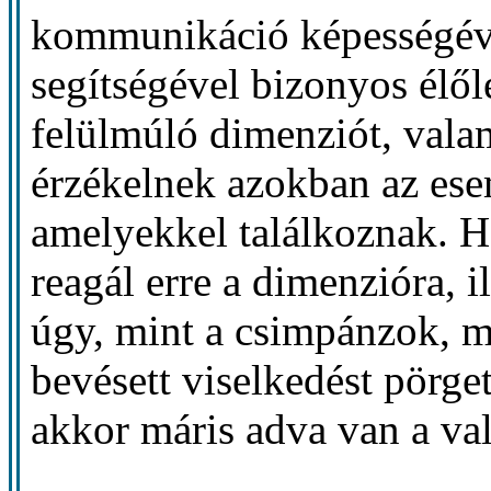
kommunikáció képességéve
segítségével bizonyos élő
felülmúló dimenziót, vala
érzékelnek azokban az es
amelyekkel találkoznak. Ha
reagál erre a dimenzióra, i
úgy, mint a csimpánzok, m
bevésett viselkedést pörg
akkor máris adva van a vall