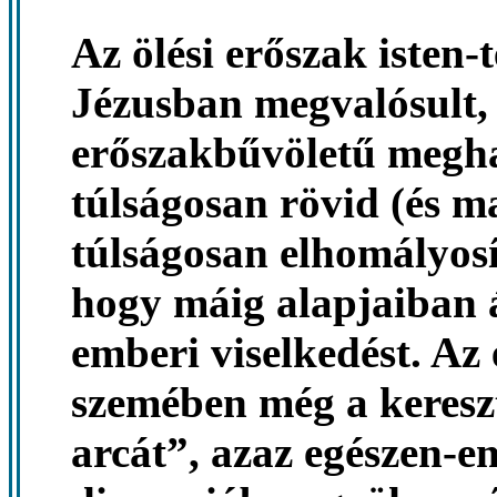
Az ölési erőszak isten-
Jézusban megvalósult, 
erőszakbűvöletű megha
túlságosan rövid (és m
túlságosan elhomályosí
hogy máig alapjaiban á
emberi viselkedést. Az
szemében még a kereszt
arcát”, azaz egészen-em