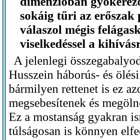
dimenzióban gyökerező 
sokáig tűri az erőszak
válaszol mégis felágask
viselkedéssel a kihívás
A jelenlegi összegabalyo
Husszein háborús- és ölési
bármilyen rettenet is ez a
megsebesítenek és megölne
Ez a mostanság gyakran is
túlságosan is könnyen elf