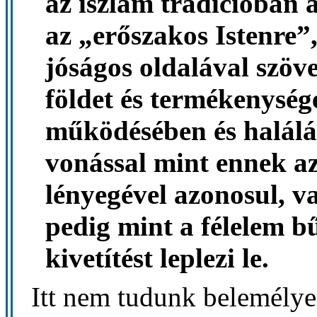
az iszlám tradícióban 
az „erőszakos Istenre
jóságos oldalával szöve
földet és termékenység
működésében és haláláb
vonással mint ennek az
lényegével azonosul, va
pedig mint a félelem bű
kivetítést leplezi le.
Itt nem tudunk belemélyed