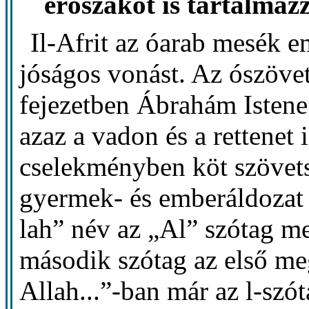
erőszakot is tartalmazz
Il-Afrit az óarab mesék e
jóságos vonást. Az ószöve
fejezetben Ábrahám Istene
azaz a vadon és a rettenet 
cselekményben köt szövet
gyermek- és emberáldozat k
lah” név az „Al” szótag meg
második szótag az első meg
Allah...”-ban már az l-szó