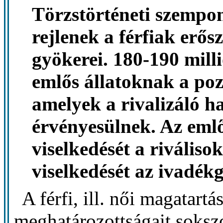
Törzstörténeti szempo
rejlenek a férfiak erős
gyökerei. 180-190 mill
emlős állatoknak a poz
amelyek a rivalizáló 
érvényesülnek. Az emlő
viselkedését a riváliso
viselkedését az ivadék
A férfi, ill. női magatartá
meghatározottságait soksz