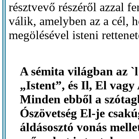
résztvevő részéről azzal f
válik, amelyben az a cél, h
megölésével isteni rettenet
A sémita világban az `l
„Istent”, és Il, El vagy
Minden ebből a szótagb
Ószövetség El-je csakúg
áldásosztó vonás mellet