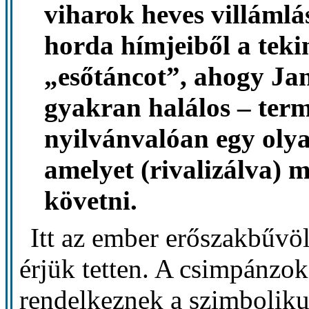
viharok heves villámlás
horda hímjeiből a tekin
„esőtáncot”, ahogy Ja
gyakran halálos – term
nyilvánvalóan egy oly
amelyet (rivalizálva)
követni.
Itt az ember erőszakbűvöl
érjük tetten. A csimpánzo
rendelkeznek a szimboliku