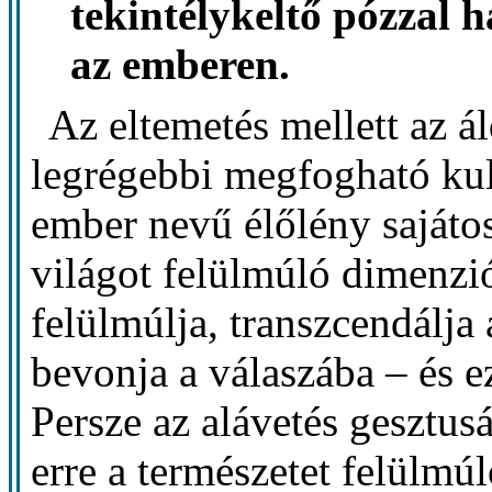
tekintélykeltő pózzal ha
az emberen.
Az eltemetés mellett az ál
legrégebbi megfogható ku
ember nevű élőlény sajáto
világot felülmúló dimenzió
felülmúlja, transzcendálja 
bevonja a válaszába – és ez
Persze az alávetés gesztusá
erre a természetet felülmú