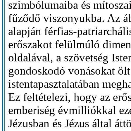
szimbólumaiba és mítoszai
fűződő viszonyukba. Az á
alapján férfias-patriarchá
erőszakot felülmúló dimenz
oldalával, a szövetség Ist
gondoskodó vonásokat ölt,
istentapasztalatában megh
Ez feltételezi, hogy az er
emberiség évmilliókkal ezel
Jézusban és Jézus által átt