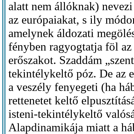
alatt nem állóknak) nevezi
az európaiakat, s ily módo
amelynek áldozati megölés
fényben ragyogtatja föl az á
erőszakot. Szaddám „szent 
tekintélykeltő póz. De az e
a veszély fenyegeti (ha há
rettenetet keltő elpusztítás
isteni-tekintélykeltő valós
Alapdinamikája miatt a h