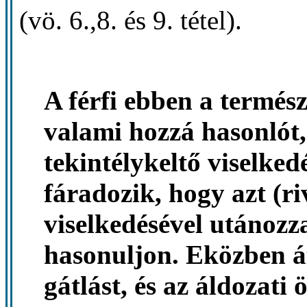
(vö. 6.,8. és 9. tétel).
A férfi ebben a termés
valami hozzá hasonlót,
tekintélykeltő viselkedé
fáradozik, hogy azt (ri
viselkedésével utánozza
hasonuljon. Eközben át
gátlást, és az áldozati 