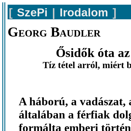
[
SzePi
|
Irodalom
]
Georg Baudler
Ősidők óta az
Tíz tétel arról, miért
A háború, a vadászat, a
általában a férfiak do
formálta emberi történ