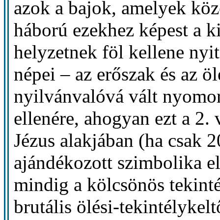
azok a bajok, amelyek köze
háború ezekhez képest a k
helyzetnek föl kellene nyi
népei – az erőszak és az ö
nyilvánvalóvá vált nyomorú
ellenére, ahogyan ezt a 2. 
Jézus alakjában (ha csak 
ajándékozott szimbolika e
mindig a kölcsönös tekinté
brutális ölési-tekintélykel