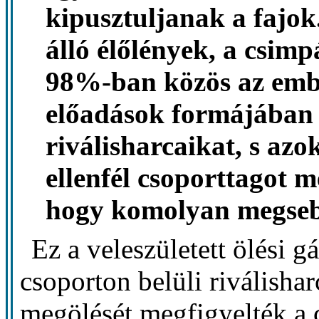
kipusztuljanak a fajok
álló élőlények, a csim
98%-ban közös az ember
előadások formájában
riválisharcaikat, s az
ellenfél csoporttagot m
hogy komolyan megsebe
Ez a veleszületett ölési g
csoporton belüli riválisha
megölését megfigyelték a 