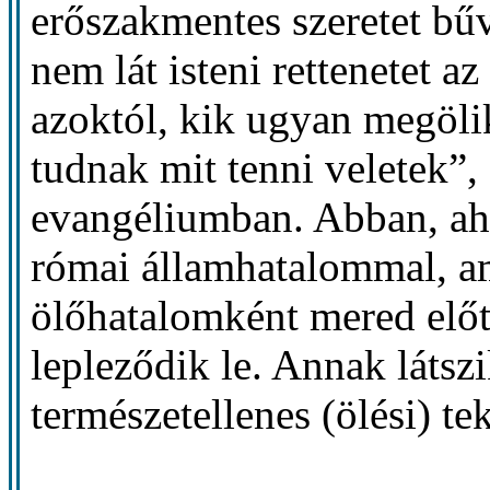
erőszakmentes szeretet bűv
nem lát isteni rettenetet a
azoktól, kik ugyan megöli
tudnak mit tenni veletek”,
evangéliumban. Abban, ah
római államhatalommal, am
ölőhatalomként mered előtt
lepleződik le. Annak látsz
természetellenes (ölési) te