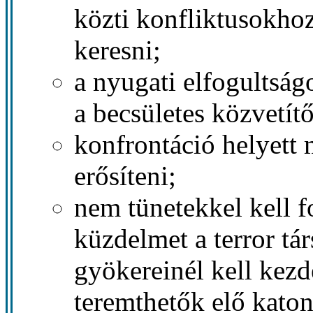
közti konfliktusokho
keresni;
a nyugati elfogultságo
a becsületes közvetít
konfrontáció helyett 
erősíteni;
nem tünetekkel kell f
küzdelmet a terror tá
gyökereinél kell kezd
teremthetők elő katon