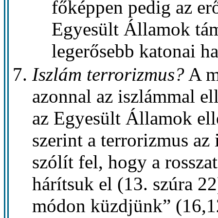
főképpen pedig az er
Egyesült Államok tám
legerősebb katonai ha
Iszlám terrorizmus?
A m
azonnal az iszlámmal ell
az Egyesült Államok ell
szerint a terrorizmus az 
szólít fel, hogy a rossz
hárítsuk el (13. szúra 22
módon küzdjünk” (16,12