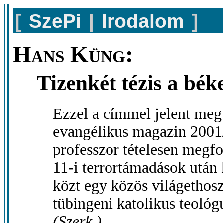
[
SzePi
|
Irodalom
]
Hans Küng:
Tizenkét tézis a bék
Ezzel a címmel jelent meg
evangélikus magazin 2001
professzor tételesen megf
11-i terrortámadások után 
közt egy közös világethos
tübingeni katolikus teológu
(Szerk.)