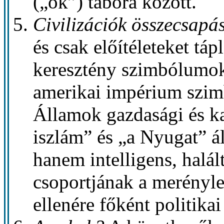
(„ők”) tábora között.
Civilizációk összecsap
és csak előítéleteket táp
keresztény szimbólumok
amerikai impérium szimb
Államok gazdasági és ka
iszlám” és „a Nyugat” ál
hanem intelligens, halá
csoportjának a merénylet
ellenére főként politikai