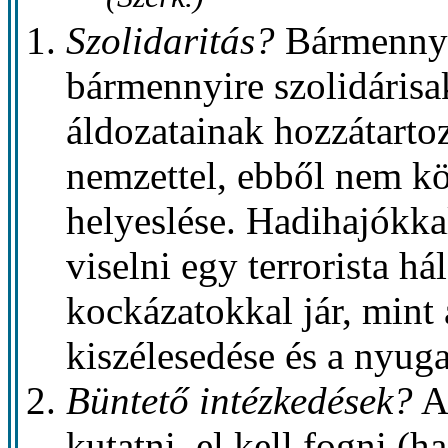
Szolidaritás?
Bármennyir
bármennyire szolidárisa
áldozatainak hozzátartoz
nemzettel, ebből nem k
helyeslése. Hadihajókka
viselni egy terrorista há
kockázatokkal jár, mint
kiszélesedése és a nyuga
Büntető intézkedések?
A 
kutatni, el kell fogni (