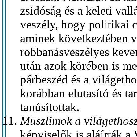
zsidóság és a keleti vall
veszély, hogy politikai c
aminek következtében va
robbanásveszélyes kever
után azok körében is me
párbeszéd és a világetho
korábban elutasító és ta
tanúsítottak.
Muszlimok a világethos
képviselők is aláírták a