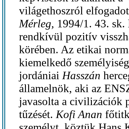
világethoszról elfogadot
Mérleg,
1994/1. 43. sk.
rendkívül pozitív vissz
körében. Az etikai norm
kiemelkedő személyisége
jordániai
Hasszán
herce
államelnök, aki az ENS
javasolta a civilizációk
tűzését.
Kofi Anan
főtit
személyt, köztük Hans 