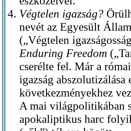
eszközeivel.
Végtelen igazság?
Örülh
nevét az Egyesült Áll
(„Végtelen igazságosság”
Enduring Freedom
(„Tar
cserélte fel. Már a róma
igazság abszolutizálása 
következményekhez ve
A mai világpolitikában 
apokaliptikus harc folyi