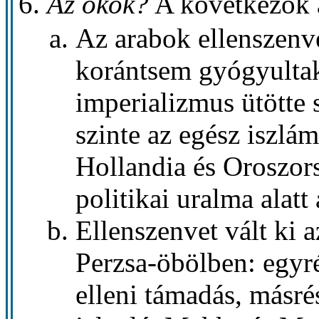
Az okok?
A következők 
Az arabok ellenszenv
korántsem gyógyultak
imperializmus ütötte
szinte az egész iszlá
Hollandia és Oroszors
politikai uralma alatt á
Ellenszenvet vált ki 
Perzsa-öbölben: egyrés
elleni támadás, másré