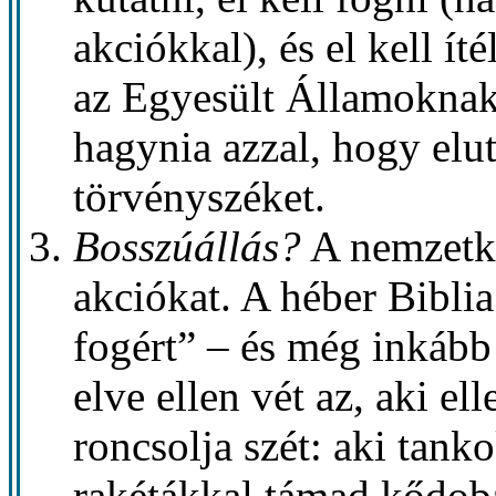
akciókkal), és el kell í
az Egyesült Államoknak 
hagynia azzal, hogy elu
törvényszéket.
Bosszúállás?
A nemzetköz
akciókat. A héber Biblia
fogért” – és még inkább 
elve ellen vét az, aki e
roncsolja szét: aki tank
rakétákkal támad kődobá