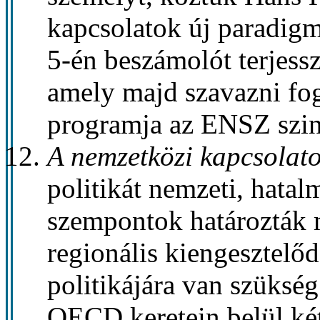
kapcsolatok új paradigm
5-én beszámolót terjes
amely majd szavazni fog
programja az ENSZ szintj
A nemzetközi kapcsolat
politikát nemzeti, hatal
szempontok határozták 
regionális kiengesztelőd
politikájára van szüksé
OECD keretein belül két