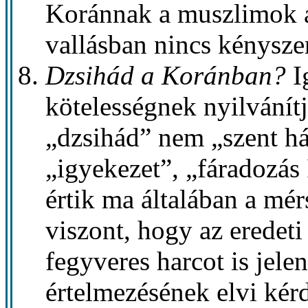
Koránnak a muszlimok ál
vallásban nincs kényszer
Dzsihád a Koránban?
I
kötelességnek nyilvánítj
„dzsihád” nem „szent h
„igyekezet”, „fáradozás 
értik ma általában a mér
viszont, hogy az eredeti
fegyveres harcot is jelen
értelmezésének elvi kér