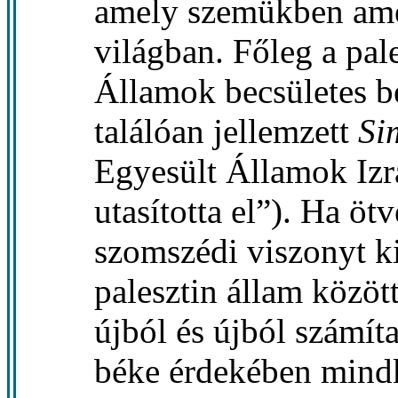
amely szemükben amer
világban. Főleg a pal
Államok becsületes b
találóan jellemzett
Si
Egyesült Államok Izr
utasította el”). Ha öt
szomszédi viszonyt ki
palesztin állam között
újból és újból számít
béke érdekében mindk