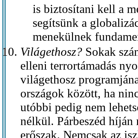
is biztosítani kell a 
segítsünk a globalizá
menekülnek fundamen
Világethosz?
Sokak szám
elleni terrortámadás ny
világethosz programjána
országok között, ha ninc
utóbbi pedig nem lehets
nélkül. Párbeszéd híján
erőszak. Nemcsak az isz