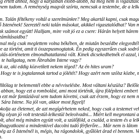
értett ahhoz, hogy a karjaiban előbb-utóbb, ha meg nem is vigasztaló
, nem tudom. A reménység magvát szórta, nemcsak a testembe, de a lelk
em. Talán féltékeny voltál a szerelmünkre? Meg akartál kapni, csak maga
Istenének! Szereztél neki talán másokat, akikkel vigasztalódhat? Van m
 számot együtt! Halljam, mire volt jó ez a csere: Hárán helyett hárem?
számításaidba?
mal még csak meglettem volna békében, de miután beszédbe elegyedtél 
dve az történt, amit ti összepusmogtatok. Én pedig egyszerűen csak so
lás-történetem elmondhatatlanná vált. Kinek dicsekedhetnék el azzal, h
, te hallgatag, nem Ábrahám Istene vagy?
 az, aki eddig közvetített nekem téged? Az én hites uram?
ogy te is jogtalannak tartod a jólétét? Hogy azért nem szólsz közbe, 
lítólag te belementél ebbe a névviselésbe. Most váltani készülsz? Belől
bban, hogy ezt a rombolást, ami most történik, újra fölépíteni embert
 Én ezt már fantáziával sem tudom követni, csak azt érzem, hogy ez nem 
Sára Istene. Na jól van, akkor most figyelj!
tokolja az életemet, de azt megígérhetem neked, hogy csak a testemet v
 olyan jó volt testestül-lelkestül beleolvadni... Miért kell megrontani
t, ahol még minden együtt volt, a szülőföld, a család, a testem és a l
áhagyatkozni a mindenkivel dacolni tudó férfierőre... Már nem is láto
 az ő Istenénél is, mégis, ha rágondolok, gyűlölet árad el bennem. Vegy
m.