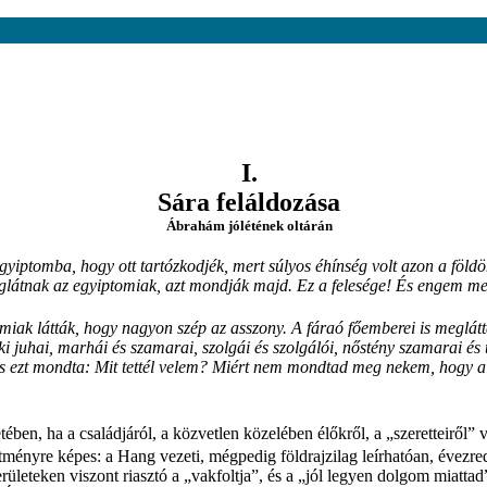
I.
Sára feláldozása
Ábrahám jólétének oltárán
ptomba, hogy ott tartózkodjék, mert súlyos éhínség volt azon a földö
látnak az egyiptomiak, azt mondják majd. Ez a felesége! És engem m
iak látták, hogy nagyon szép az asszony. A fáraó főemberei is meglátták 
i juhai, marhái és szamarai, szolgái és szolgálói, nőstény szamarai és 
és ezt mondta: Mit tettél velem? Miért nem mondtad meg nekem, hogy a
ben, ha a családjáról, a közvetlen közelében élőkről, a „szeretteiről” 
tményre képes: a Hang vezeti, mégpedig földrajzilag leírhatóan, évezre
rületeken viszont riasztó a „vakfoltja”, és a „jól legyen dolgom miatt