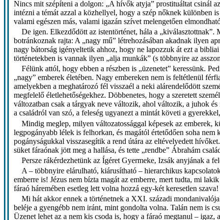
Nincs mit szépíteni a dolgon: „A hívők atyja” prostituáltat csinál 
intézni a témát azzal a közhellyel, hogy a szép nőknek különben is
valami egészen más, valami igazán szívet melengetően elmondható 
De igen. Elkezdődött az istentörténet, hála a „kiválasztottnak”.
botránkoznak rajta: A „nagy mű” létrehozásában akadnak ilyen apr
nagy bátorság igényeltetik ahhoz, hogy ne lapozzuk át ezt a bibliai
történetekben is vannak ilyen „alja munkák” (s többnyire az asszo
Félünk attól, hogy ebben a részben is „üzenetet” keressünk. Ped
„nagy” emberek életében. Nagy embereken nem is feltétlenül férfia
amelyekben a meghatározó fél visszaél a neki alárendelődött szem
megfelelő életlehetőségekhez. Döbbenetes, hogy a szeretett személ
változatban csak a tárgyak neve változik, ahol változik, a juhok 
a családról van szó, a feleség ugyanezt a mintát követi a gyerekkel
Mindig meglep, milyen változatossággal képesek az emberek, külö
legpogányabb lélek is felhorkan, és magától értetődően soha nem kö
pogányságukkal visszasegítik a rend útára az eltévelyedett hívőke
süket fáraónak jött meg a hallása, és tette „rendbe” Ábrahám családi
Persze rákérdezhetünk az Ígéret Gyermeke, Izsák anyjának a fele
A – többnyire elárulható, kiárusítható – hierarchikus kapcsolat
emberre is! Jézus nem bízta magát az emberre, mert tudta, mi lakik 
fáraó háremében esetleg lett volna hozzá egy-két keresetlen szava!
Mi hát akkor ennek a történetnek a XXI. századi mondanivalója? 
beléje a gyengébb nem iránt, mint gondolta volna. Talán nem is c
Üzenet lehet az a nem kis csoda is, hogy a fáraó megtanul – igaz, a 