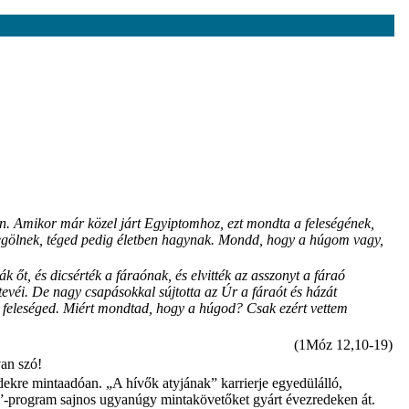
n. Amikor már közel járt Egyiptomhoz, ezt mondta a feleségének,
egölnek, téged pedig életben hagynak. Mondd, hogy a húgom vagy,
őt, és dicsérték a fáraónak, és elvitték az asszonyt a fáraó
tevéi. De nagy csapásokkal sújtotta az Úr a fáraót és házát
 feleséged. Miért mondtad, hogy a húgod? Csak ezért vettem
(1Móz 12,10-19)
van szó!
dekre mintaadóan. „A hívők atyjának” karrierje egyedülálló,
ad”-program sajnos ugyanúgy mintakövetőket gyárt évezredeken át.