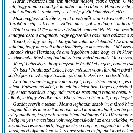
Hárán elvesztése után nem maradt másom, csak a férjem. Ő meg 
volt, hogy mindig tudott jót mondani, még rólad is. Honnan vette
voltak pillanatok, amik mégiscsak szép jövőt lebbentettek elém.
Most megfosztottál tőle is, mint mindentől, ami kedves volt nek
Ábrahám még csak nem is szidhat, mert „jól van dolga”, hála az ő 
Hát itt vagyok! De nem lesz örömöd bennem! Na jól van, vessünk
kimagyarázza a dolgaidat! Vagy egyszerűen csak hiba csúszott a 
Tudod, én úgy, de úgy kihagytalak volna az életemből! Az uram
voltatok, hogy nem volt többé lehetőségem közbeszólni. Attól kez
juthatok vissza Háránba, de ami legjobban bánt, hogy az én kivonu
az életemet... Most meg hallgatsz. Nem véded magad? Mi a neved
Jó ég! Lehetséges, hogy mégsem te árultál el engem, hanem csak
Úr Isten! Irgalmazz! Lehet, hogy mégsem vagy Ábrahám párti? H
sötétségben most mégis hozzám pártoltál? Azért ez rendes tőled...
Ábrahám szerette úgy hivatni magát, hogy „Isten barátja”, és ál
velem. Egészen másként, mint eddigi életemben. Ugye egyetértünk a
úgy el lett fuserálva, hogy már csak az Isten tudja rendbe hozni.
állunk, te Nagy Rendbehozó! Ehhez tényleg Isten kell, hogy legyél: 
Gazdát cserélt a testem. Most a leghatalmasabb úr, a fáraó bir
magam tőle, és meg kell tanulnom kívül maradni abból, amibe pedig
azt gondoltam, hogy ez biztosan isteni találmány? Ez Háránban vol
Pedig milyen varázslatos volt megkapaszkodni az erős vállakba, r
közömbös része megérti, hogy az éhség nagy úr, nagyobb úr volt még
kérek, mert olyannak érezlek, akinek szintén az fáj, ami most neke