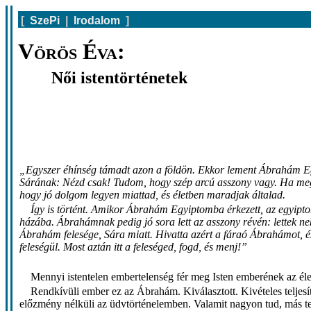
[
SzePi
|
Irodalom
]
Vörös Éva:
Női istentörténetek
„Egyszer éhínség támadt azon a földön. Ekkor lement Ábrahám Egyi
Sárának: Nézd csak! Tudom, hogy szép arcú asszony vagy. Ha meg
hogy jó dolgom legyen miattad, és életben maradjak általad.
Így is történt. Amikor Ábrahám Egyiptomba érkezett, az egyiptom
házába. Ábrahámnak pedig jó sora lett az asszony révén: lettek nek
Ábrahám felesége, Sára miatt. Hivatta azért a fáraó Ábrahámot, 
feleségül. Most aztán itt a feleséged, fogd, és menj!”
Mennyi istentelen embertelenség fér meg Isten emberének az életé
Rendkívüli ember ez az Ábrahám. Kiválasztott. Kivételes teljesí
előzmény nélküli az üdvtörténelemben. Valamit nagyon tud, más te