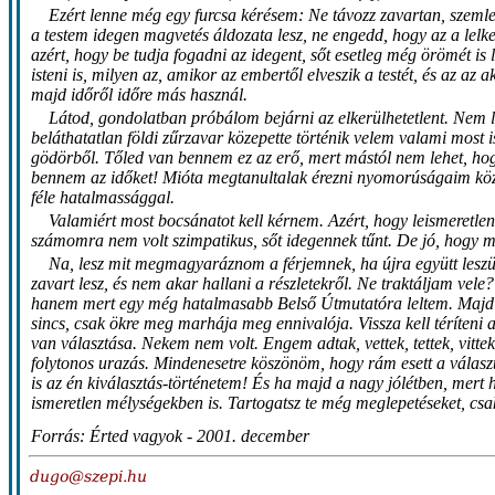
Ezért lenne még egy furcsa kérésem: Ne távozz zavartan, szeml
a testem idegen magvetés áldozata lesz, ne engedd, hogy az a lel
azért, hogy be tudja fogadni az idegent, sőt esetleg még örömét is
isteni is, milyen az, amikor az embertől elveszik a testét, és az a
majd időről időre más használ.
Látod, gondolatban próbálom bejárni az elkerülhetetlent. Nem l
beláthatatlan földi zűrzavar közepette történik velem valami most
gödörből. Tőled van bennem ez az erő, mert mástól nem lehet, hog
bennem az időket! Mióta megtanultalak érezni nyomorúságaim köze
féle hatalmassággal.
Valamiért most bocsánatot kell kérnem. Azért, hogy leismeretle
számomra nem volt szimpatikus, sőt idegennek tűnt. De jó, hogy 
Na, lesz mit megmagyaráznom a férjemnek, ha újra együtt lesz
zavart lesz, és nem akar hallani a részletekről. Ne traktáljam vel
hanem mert egy még hatalmasabb Belső Útmutatóra leltem. Majd bem
sincs, csak ökre meg marhája meg ennivalója. Vissza kell téríteni 
van választása. Nekem nem volt. Engem adtak, vettek, tettek, vitte
folytonos urazás. Mindenesetre köszönöm, hogy rám esett a választ
is az én kiválasztás-történetem! És ha majd a nagy jólétben, mert 
ismeretlen mélységekben is. Tartogatsz te még meglepetéseket, cs
Forrás: Érted vagyok - 2001. december