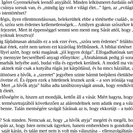
az Ígéret Gyermekének leendő anyjából. Minden lelkiismeret-furdalás nélk
 csúnya sorsuk van, és „mindig így volt e világi élet...” Igen, az „evil
istentörténet?
 Mégis, ilyen ellentmondásosan, belekerültek ebbe a történetbe család-, 
ó, szóra sem érdemes kellemetlenségek... Amilyen gyakran szószékre ke
 fejezetet. Mert itt éppenséggel semmi sem menti meg Sárát attól, hogy „
nyoknak leosztva)!
ig fájdalmasan aktuális ez a sok ezer éves, „szóra sem érdemes” feláldo
kat értek, ezért nem tartom ezt kizárólag férfibűnnek. A bibliai történ
éllyel azért, hogy neki magának „jól legyen dolga”. Elfogadhatónak tar
y mennyire becserélhető anyagi előnyökre: „Ábrahámnak pedig jó sora let
és marhák helyébe autó, budai villa és egyebek kerülnek. A modell ma v
, akinek már csak a kutyába rúgás jut kárpótlásul, és ha nincs háziállat
nösen a hívők, a „szeretet” jegyében szinte bármit beépíteni életükbe 
vetne el. És éppen ezek a hitetlenek lesznek azok – a sors iróniája va
t. Mert „a hívők atyja” hiába adta tanúbizonyságát annak, hogy rendkívü
 életét.
lősségére is, hiszen azt mondják, kettőn áll a vásár. Miért hagyta, hog
ok természetrajzából következően az alárendeltnek nem adatik meg a vál
benne. Talán mentségére szolgál Sárának az is, hogy ekkortájt – a tudós
Sok minden. Nemcsak az, hogy „a hívők atyja” megérti és megéli, hogy I
supán az, hogy Isten nemcsak ügyeken, hanem emberekben is gondolkodi
saját kárán, és talán mert nem is volt más választása – ellenszolgáltatás