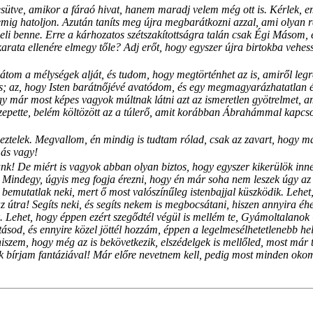
esütve, amikor a fáraó hivat, hanem maradj velem még ott is. Kérlek, 
kemig hatoljon. Azután taníts meg újra megbarátkozni azzal, ami olyan
 leli benne. Erre a kárhozatos szétszakítottságra talán csak Égi Másom, 
z akarata ellenére elmegy tőle? Adj erőt, hogy egyszer újra birtokba veh
átom a mélységek alját, és tudom, hogy megtörténhet az is, amiről leg
 is; az, hogy Isten barátnőjévé avatódom, és egy megmagyarázhatatlan ér
y már most képes vagyok múltnak látni azt az ismeretlen gyötrelmet, 
pette, belém költözött az a túlerő, amit korábban Ábrahámmal kapcso
neztelek. Megvallom, én mindig is tudtam rólad, csak az zavart, hogy m
más vagy!
ünk! De miért is vagyok abban olyan biztos, hogy egyszer kikerülök 
e? Mindegy, úgyis meg fogja érezni, hogy én már soha nem leszek úgy az 
utatlak neki, mert ő most valószínűleg istenbajjal küszködik. Lehet, 
az útra! Segíts neki, és segíts nekem is megbocsátani, hiszen annyira éh
k. Lehet, hogy éppen ezért szegődtél végül is mellém te, Gyámoltalanok 
ásod, és ennyire közel jöttél hozzám, éppen a legelmesélhetetlenebb hel
hiszem, hogy még az is bekövetkezik, elszédelgek is mellőled, most már 
ak bírjam fantáziával! Már előre nevetnem kell, pedig most minden okom