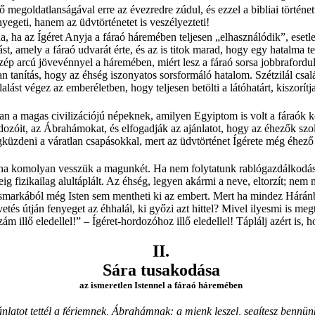
ő megoldatlanságával erre az évezredre zúdul, és ezzel a bibliai tört
yegeti, hanem az üdvtörténetet is veszélyezteti!
na, ha az Ígéret Anyja a fáraó háremében teljesen „elhasználódik”, ese
ást, amely a fáraó udvarát érte, és az is titok marad, hogy egy hatalma 
szép arcú jövevénnyel a háremében, miért lesz a fáraó sorsa jobbrafor
tanítás, hogy az éhség iszonyatos sorsformáló hatalom. Szétzilál családi
st végez az emberéletben, hogy teljesen betölti a látóhatárt, kiszorítja 
an a magas civilizációjú népeknek, amilyen Egyiptom is volt a fáraók k
ozóit, az Ábrahámokat, és elfogadják az ajánlatot, hogy az éhezők szol
gküzdeni a váratlan csapásokkal, mert az üdvtörténet Ígérete még éhe
ha komolyan vesszük a magunkét. Ha nem folytatunk rablógazdálkodást s
 fizikailag alultáplált. Az éhség, legyen akármi a neve, eltorzít; nem 
markából még Isten sem mentheti ki az embert. Mert ha mindez Háránba
etés útján fenyeget az éhhalál, ki győzi azt hittel? Mivel ilyesmi is meg
llő eledellel!” – Ígéret-hordozóhoz illő eledellel! Táplálj azért is, ho
II.
Sára tusakodása
az ismeretlen Istennel a fáraó háremében
jánlatot tettél a férjemnek, Ábrahámnak: a mienk leszel, segítesz bennü