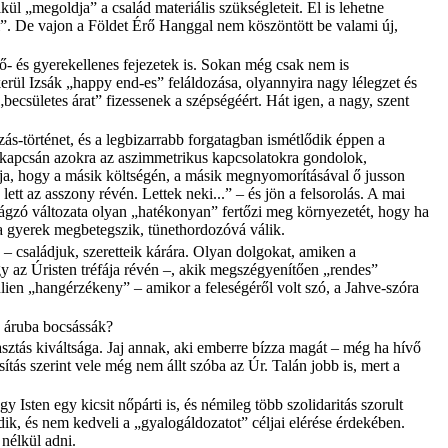
ül „megoldja” a család materiális szükségleteit. El is lehetne
ági”. De vajon a Földet Érő Hanggal nem köszöntött be valami új,
nő- és gyerekellenes fejezetek is. Sokan még csak nem is
rül Izsák „happy end-es” feláldozása, olyannyira nagy lélegzet és
becsületes árat” fizessenek a szépségéért. Hát igen, a nagy, szent
zás-történet, és a legbizarrabb forgatagban ismétlődik éppen a
et kapcsán azokra az aszimmetrikus kapcsolatokra gondolok,
tja, hogy a másik költségén, a másik megnyomorításával ő jusson
t az asszony révén. Lettek neki...” – és jön a felsorolás. A mai
irágzó változata olyan „hatékonyan” fertőzi meg környezetét, hogy ha
, a gyerek megbetegszik, tünethordozóvá válik.
– családjuk, szeretteik kárára. Olyan dolgokat, amiken a
gy az Úristen tréfája révén –, akik megszégyenítően „rendes”
lien „hangérzékeny” – amikor a feleségéről volt szó, a Jahve-szóra
y áruba bocsássák?
asztás kiváltsága. Jaj annak, aki emberre bízza magát – még ha hívő
ítás szerint vele még nem állt szóba az Úr. Talán jobb is, mert a
sten egy kicsit nőpárti is, és némileg több szolidaritás szorult
k, és nem kedveli a „gyalogáldozatot” céljai elérése érdekében.
 nélkül adni.