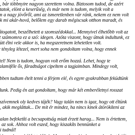
 bár többnyire nagyon szerettem volna. Biztosom tudod, de azért
atok, elönt a keserűség, és már nem is tudom, melyik volt a
m a nagy jövőről, ami az ismeretlenben vár ránk, nekem ez nem volt
ünk mi akár-hová, belőlem egy darab mégiscsak otthon maradt, és
togatott, beszélhetett a szomszédokkal... Mennyivel élhetőbb volt az
t számomra ez a szó: idegen. Azóta viszont, hogy útnak indultunk, ez
t élni vele akkor is, ha megszeretnem lehetetlen volt.
y tényleg létezel, mert soha nem gondoltam volna, hogy ennek
ettel! Nem is tudom, hogyan volt erőm hozzá. Lehet, hogy te
valamiféle ős, fáradtságot cipeltem a tagjaimban. Mindegy volt,
ben tudtam ételt tenni a férjem elé, és egyre gyakrabban feküdtünk
ulunk. Pedig én azt gondoltam, hogy már két emberéletnyi rosszat
ívemnek oly kedves tájék? Vagy talán nem is igaz, hogy ott éltünk
akik megláttak... De mit ér mindez, ha nincs kinek átörökíteni az
n befeketíti a becsapottság miatt érzett harag... Nem is értettem,
 az sok. Ahhoz volt eszed, hogy kiszakíts bennünket a
i tudnál!