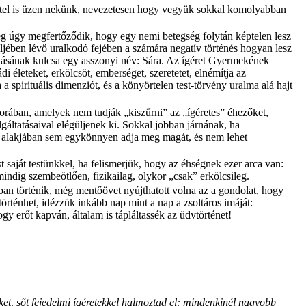
énettel is üzen nekünk, nevezetesen hogy vegyük sokkal komolyabban
tleg úgy megfertőződik, hogy egy nemi betegség folytán képtelen lesz
teljében lévő uralkodó fejében a számára negatív történés hogyan lesz
dulásának kulcsa egy asszonyi név: Sára. Az ígéret Gyermekének
 életeket, erkölcsöt, emberséget, szeretetet, elnémítja az
a spirituális dimenziót, és a könyörtelen test-törvény uralma alá hajt
orában, amelyek nem tudják „kiszűrni” az „ígéretes” éhezőket,
gáltatásaival elégüljenek ki. Sokkal jobban járnának, ha
ző alakjában sem egykönnyen adja meg magát, és nem lehet
aját testünkkel, ha felismerjük, hogy az éhségnek ezer arca van:
mindig szembeötlően, fizikailag, olykor „csak” erkölcsileg.
n történik, még mentőövet nyújthatott volna az a gondolat, hogy
történhet, idézzük inkább nap mint a nap a zsoltáros imáját:
gy erőt kapván, általam is tápláltassék az üdvtörténet!
nket, sőt fejedelmi ígéretekkel halmoztad el: mindenkinél nagyobb