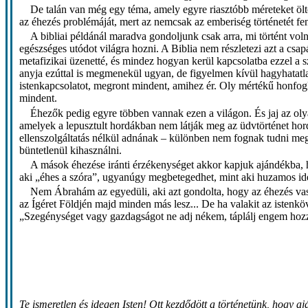
De talán van még egy téma, amely egyre riasztóbb méreteket ölt
az éhezés problémáját, mert az nemcsak az emberiség történetét fen
A bibliai példánál maradva gondoljunk csak arra, mi történt vol
egészséges utódot világra hozni. A Biblia nem részletezi azt a csap
metafizikai üzenetté, és mindez hogyan kerül kapcsolatba ezzel a 
anyja ezúttal is megmenekül ugyan, de figyelmen kívül hagyhatatlan 
istenkapcsolatot, megront mindent, amihez ér. Oly mértékű honfoglalá
mindent.
Éhezők pedig egyre többen vannak ezen a világon. És jaj az oly
amelyek a lepusztult hordákban nem látják meg az üdvtörténet hord
ellenszolgáltatás nélkül adnának – különben nem fognak tudni me
büntetlenül kihasználni.
A mások éhezése iránti érzékenységet akkor kapjuk ajándékba, 
aki „éhes a szóra”, ugyanúgy megbetegedhet, mint aki huzamos ideig
Nem Ábrahám az egyedüli, aki azt gondolta, hogy az éhezés vas
az Ígéret Földjén majd minden más lesz... De ha valakit az istenköv
„Szegénységet vagy gazdagságot ne adj nékem, táplálj engem hozzám i
Te ismeretlen és idegen Isten! Ott kezdődött a történetünk, hogy a