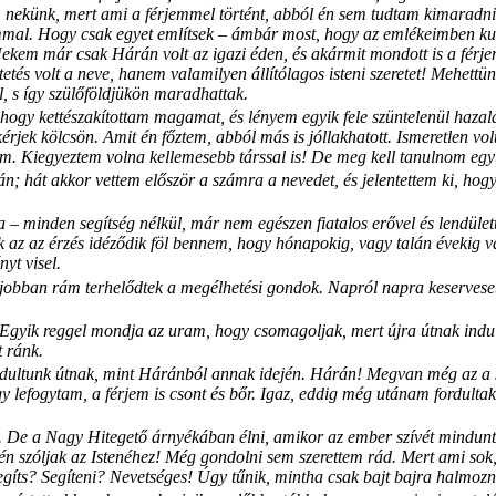
nekünk, mert ami a férjemmel történt, abból én sem tudtam kimaradni,
ammal. Hogy csak egyet említsek – ámbár most, hogy az emlékeimben kut
ekem már csak Hárán volt az igazi éden, és akármit mondott is a férje
etés volt a neve, hanem valamilyen állítólagos isteni szeretet! Mehett
l, s így szülőföldjükön maradhattak.
 hogy kettészakítottam magamat, és lényem egyik fele szüntelenül hazalá
rjek kölcsön. Amit én főztem, abból más is jóllakhatott. Ismeretlen vol
m. Kiegyeztem volna kellemesebb társsal is! De meg kell tanulnom együt
; hát akkor vettem először a számra a nevedet, és jelentettem ki, hog
jra – minden segítség nélkül, már nem egészen fiatalos erővel és lendül
sak az az érzés idéződik föl bennem, hogy hónapokig, vagy talán évekig 
yt visel.
 jobban rám terhelődtek a megélhetési gondok. Napról napra keserveseb
t. Egyik reggel mondja az uram, hogy csomagoljak, mert újra útnak ind
t ránk.
ndultunk útnak, mint Háránból annak idején. Hárán! Megvan még az a sz
efogytam, a férjem is csont és bőr. Igaz, eddig még utánam fordultak, 
De a Nagy Hitegető árnyékában élni, amikor az ember szívét minduntala
 én szóljak az Istenéhez! Még gondolni sem szerettem rád. Mert ami sok,
íts? Segíteni? Nevetséges! Úgy tűnik, mintha csak bajt bajra halmozn