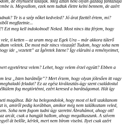
dom, de enyhülést találjak. Meg aztán neki olyan gazdag fantáziája
embe is. Megvallom, ezek nem tudtak életre kelni bennem, de azért
dnak? Te is a szép nőket kedveled? Jó árat fizettél értem, mi?
iből megfizetnie...
! Ezt meg kell indokolnod! Neked. Most nincs itta férjem, hogy
vele, ti ketten – az uram meg az Egek Ura – már akkora túlerő
dródtam veletek. De most már nincs visszaút! Tudom, hogy soha nem
ogy ide „vezetett” az Ígéretek Istene? Így elárulni a reményeimet,
mert egyetértesz velem? Lehet, hogy velem érzel együtt? Ebben a
em lesz „Isten barátnője”? Mert érzem, hogy olyan jólesően itt vagy
 meghaladó feladat? Ez az egész kiválasztás-ügy szent családostul
nélkülem fog megtörténni, ezért keresed a barátságomat. Hát így
eheti magához. Bár ha belegondolok, hogy most el kell szakítanom
 azt is, amiről pedig korábban, amikor még nem találkoztam veled,
elkem. Soha nem fogom tudni úgy szeretni Ábrahámot, ahogy ott!
m az arcát, csak a hangját hallom, ahogy megalkuszunk. A szívem
él át belőle, kérlek, mert nem bírom viselni. Ilyet csak azért