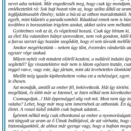
nevet adsz nekünk. Már engedtessék meg, hogy csak így mondjam, 
emlékeztetlek rá: Sok bajt hozott rám az, hogy szóba álltál az ur
legfájdalmasabb élmény; talán a búcsú az otthon maradottaktól. N
egyéb, mint kiűzetés a paradicsomból. Ráadásul ennek nem is bünt
továbbra is borzasztóan irigylem azokat, akiket szóra sem méltattá
Gyötrelmes volt az út, és végtelenül hosszú. Csak úgy bírtam ki,
az élet! Ha valamiben hiányt szenvedtem, nem volt gondom, kitől ké
a furcsa szerzet úgy hozzám szegődött, hogy el sem távozik mellőle
Amikor megérkeztünk – nekem úgy tűnt, évezredes vándorlás után
egyszer vége szakad.
Milyen nehéz volt mindent elölről kezdeni, a nulláról indulni ú
segítettél? Így visszatekintve már nem is látom egészen tisztán, c
reggel van-e, vagy este, úgy jártam, mint aki levehetetlen ólomkötén
Mielőtt még igazán kipihenhettem volna ezt a nehézséget, egyre
le éhesen.
Azt mondják, amitől az ember fél, bekövetkezik. Hát így történ
megéltünk, és több már se Istennel, se Isten nélkül nem következhe
Csomagoljak...! Hát éppenséggel alig volt mit. Most nem úgy i
valaha? Lehet, hogy már meg sem ismernének az otthoniak. Én úgy l
életet. A vonzó külső inkább csak bajnak adatott...
Ígéretek nélkül még csak elhordozná az ember a nyomorúságait. 
mit tárgyalt az uram az ő Útnak Indítójával, de azt várhatta, hogy
biztonságunkból, de ahhoz már gyenge vagy, hogy a bajban megseg