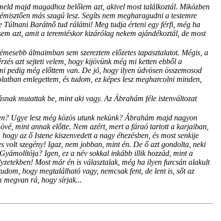
emeld majd magadhoz belőlem azt, akivel most találkoztál. Miközben
 rémisztően más szagú lesz. Segíts nem megharagudni a testemre
e Túlnani Barátnő tud rálátni! Meg tudja érteni egy férfi, még ha
essem azt, amit a teremtéskor kizárólag nekem ajándékoztál, de most
rémesebb álmaimban sem szereztem előzetes tapasztalatot. Mégis, a
zés azt sejteti velem, hogy kijövünk még mi ketten ebből a
ami pedig még előttem van. De jó, hogy ilyen üdvösen összemosod
latban emlegettem, és tudom, ez képes lesz megharcolni minden,
ásnak mutattak be, mint aki vagy. Az Ábrahám féle istenváltozat
innen? Ugye lesz még közös utunk nekünk? Ábrahám majd nagyon
övé, mint annak előtte. Nem azért, mert a fáraó tartott a karjaiban,
hogy az ő Istene kiszenvedett a nagy éhezésben, és most senkije
es volt szegény! Igaz, nem jobban, mint én. De ő azt gondolta, neki
Gyámolítója? Igen, ez a név sokkal inkább illik hozzád, mint a
yzetekben! Most már én is választalak, még ha ilyen furcsán alakult
tudom, hogy megtalálható vagy, nemcsak fent, de lent is, sőt az
 megvan rá, hogy sírjak...