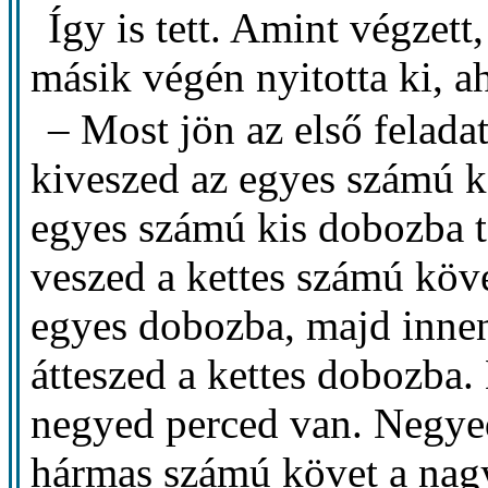
Így is tett. Amint végzett
másik végén nyitotta ki, a
– Most jön az első feladat
kiveszed az egyes számú k
egyes számú kis dobozba te
veszed a kettes számú köv
egyes dobozba, majd inne
átteszed a kettes dobozba.
negyed perced van. Negyed 
hármas számú követ a nagy