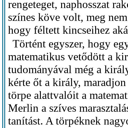
rengeteget, naphosszat rak
színes köve volt, meg nem
hogy féltett kincseihez aká
Történt egyszer, hogy eg
matematikus vetődött a ki
tudományával még a királyt
kérte őt a király, maradjon
törpe alattvalóit a matem
Merlin a szíves marasztalás
tanítást. A törpéknek nagyo