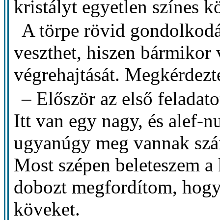
kristályt egyetlen színes k
A törpe rövid gondolkodá
veszthet, hiszen bármikor v
végrehajtását. Megkérdezt
– Először az első feladat
Itt van egy nagy, és alef-n
ugyanúgy meg vannak szám
Most szépen beleteszem a
dobozt megfordítom, hogy 
köveket.