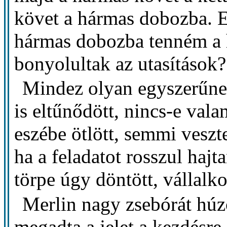
követ a hármas dobozba. 
hármas dobozba tenném a 
bonyolultak az utasítások?
Mindez olyan egyszerűnek
is eltűnődött, nincs-e vala
eszébe ötlött, semmi veszt
ha a feladatot rosszul hajt
törpe úgy döntött, vállalko
Merlin nagy zsebórát húzot
megadta a jelet a kezdésre.