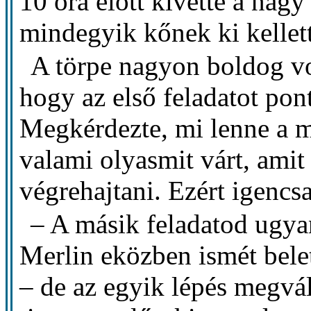
10 óra előtt kivette a nagy
mindegyik kőnek ki kellet
A törpe nagyon boldog vo
hogy az első feladatot pon
Megkérdezte, mi lenne a m
valami olyasmit várt, ami
végrehajtani. Ezért igenc
– A másik feladatod ugyan
Merlin eközben ismét bele
– de az egyik lépés megvál