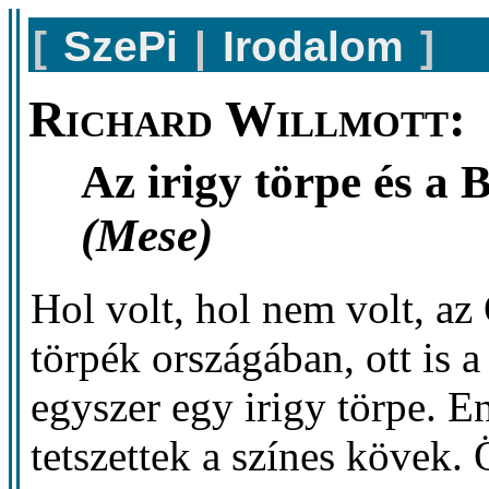
[
SzePi
|
Irodalom
]
Richard Willmott:
Az irigy törpe és a 
(Mese)
Hol volt, hol nem volt, az 
törpék országában, ott is a
egyszer egy irigy törpe. E
tetszettek a színes kövek. 