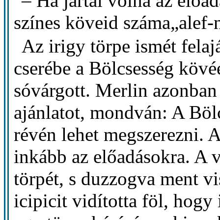
– Ha jártál volna az előa
színes köveid száma„alef-n
Az irigy törpe ismét felaj
cserébe a Bölcsesség kövé
sóvárgott. Merlin azonban 
ajánlatot, mondván: A Böl
révén lehet megszerezni. A
inkább az előadásokra. A v
törpét, s duzzogva ment vi
icipicit vidította föl, ho