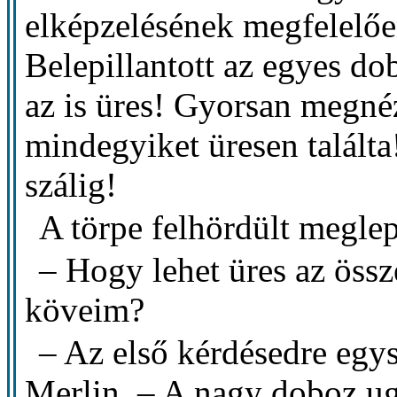
elképzelésének megfelelően
Belepillantott az egyes do
az is üres! Gyorsan megnéz
mindegyiket üresen találta
szálig!
A törpe felhördült megle
– Hogy lehet üres az öss
köveim?
– Az első kérdésedre egy
Merlin. – A nagy doboz ug