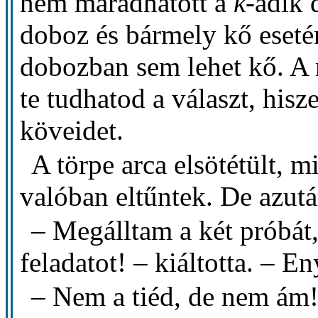
nem maradhatott a
k
-adik 
doboz és bármely kő esetén
dobozban sem lehet kő. A 
te tudhatod a választ, hisz
köveidet.
A törpe arca elsötétült, m
valóban eltűntek. De azutá
– Megálltam a két próbá
feladatot! – kiáltotta. – E
– Nem a tiéd, de nem ám!