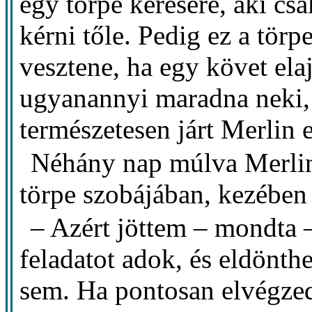
egy törpe kérésére, aki csa
kérni tőle. Pedig ez a tör
vesztene, ha egy követ ela
ugyanannyi maradna neki, m
természetesen járt Merlin e
Néhány nap múlva Merlin 
törpe szobájában, kezében
– Azért jöttem – mondta –
feladatot adok, és eldönth
sem. Ha pontosan elvégzed