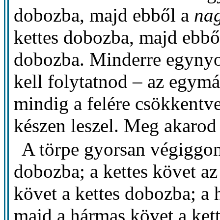
dobozba, majd ebből a
na
kettes dobozba, majd ebbő
dobozba. Minderre egynyol
kell folytatnod – az egymás
mindig a felére csökkentve
készen leszel. Meg akarod 
A törpe gyorsan végiggon
dobozba; a kettes követ az
követ a kettes dobozba; a
majd a hármas követ a ket