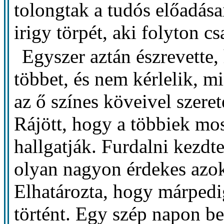
tolongtak a tudós előadása
irigy törpét, aki folyton c
Egyszer aztán észrevette
többet, és nem kérlelik, m
az ő színes köveivel szeret
Rájött, hogy a többiek mo
hallgatják. Furdalni kezdt
olyan nagyon érdekes azo
Elhatározta, hogy márpedig
történt. Egy szép napon bes