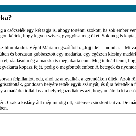
rka?
meg a csőcselék egy-két tagja is, ahogy történni szokott, ha sok ember 
uzgón kérték, hogy legyen szíves, gyógyítsa meg őket. Sok meg is kapta
esztülfurakodni. Végül Mária megszólította: „Jöjj ide! – mondta. – Mi 
mülten és borzasan gubbasztott egy madárka, egy egészen kicsiny madár
em el, ráadásul még a macska is meg akarta enni. Meg tudnád tenni, h
gvakarta kopasz fejét, pedig ő megfontolt ember. A betegek és nyomorg
san felpillantott oda, ahol az angyalkák a gerendákon ültek. Azok rögtö
isztították, gondosan helyére tették egyik szárnyát, és újra feltették a
a madárka tollai lassan helyreigazodtak és azt, hogyan tátotta ki a csőr
eiért. Csak a kislány állt még mindig ott, köténye csücskeit tartva. De
ében.