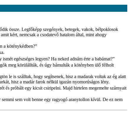
verődik össze. Legfőképp szegények, betegek, vakok, bélpoklosok
, amit kért, nemcsak a csodatevő hatalom által, mint ahogy
van a köténykédben?”
ka.
ogy ismét egészséges legyen? Ha neked adnám érte a babámat?”
ók meg körülállták, és úgy bámulták a kötényben ülő félholt
n le is szálltak, hogy segítsenek, hisz a madarak voltak az ég alatt
 farkát, hisz a madár farok nélkül igazán nyomorúságos lény.
ét és próbált egy kicsit csiripelni. Majd hirtelen megemelte szárnyait
 már semmi sem volt benne egy ragyogó aranytollon kívül. De ez nem