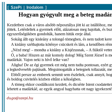
[
SzePi
|
Irodalom
]
Hogyan gyógyult meg a beteg madá
Kezdetben csak a város alsóbb néposztálya jött ki az istállóhoz, 
jöttek. Letérdeltek a gyermek előtt, alázatosan meg hajoltak, és b
egyszerűségükben gondolták, hanem hitük ereje által.
Sokáig állt egy kisleány a tolongó tömegben, és nem tudott ker
A kislány széthajtotta köténye csücskeit és lám, a kendőben ré
„Nézd meg! – mondta a kislány a Kisjézusnak, – A fiúktól vett
Ó, a baba! Hiszen az már komoly dolog! Még Szent József is me
madárkát. Vajon neki is hívő lelke van?
Aligha! De az égi gyermek ezt még nem tudta pontosan, ezért gyor
a legkedvesebb pajtásaik. Megsimogatták a betegnek tollazatát, megt
Ebből persze az emberek semmit sem észleltek, csak annyit, hogy 
és boldog csivitelés közben eltűnt a kékségben.
A tömeg ekkor csodálkozni kezdett, és dicsérte Istent csodatett
lehetett a madárkáé, az egyik angyal hagyhatta ott nagy igyekezet