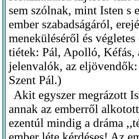
sem szólnak, mint Isten s 
ember szabadságáról, erejér
meneküléséről és végletes 
tiétek: Pál, Apolló, Kéfás, a
jelenvalók, az eljövendők: 
Szent Pál.)
Akit egyszer megrázott I
annak az emberről alkotott
ezentúl mindig a dráma ,,té
ember léte kérdéses! Az 