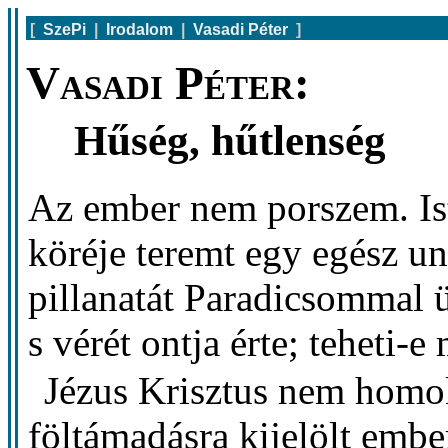
[
SzePi
|
Irodalom
|
Vasadi Péter
]
Vasadi Péter:
Hűség, hűtlenség
Az ember nem porszem. Is
köréje teremt egy egész u
pillanatát Paradicsommal ü
s vérét ontja érte; teheti-
Jézus Krisztus nem homok
föltámadásra kijelölt ember