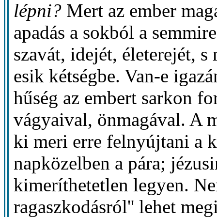
lépni?
Mert az ember maga 
apadás a sokból a semmire
szavát, idejét, életerejét, 
esik kétségbe. Van-e igaz
hűség az embert sarkon for
vágyaival, önmagával. A má
ki meri erre felnyújtani a 
napközelben a pára; jézusi
kimeríthetetlen legyen. Ne
ragaszkodásról'' lehet me