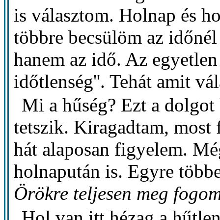
is választom. Holnap és ho
többre becsülöm az időnél
hanem az idő. Az egyetlen 
időtlenség''. Tehát amit vá
Mi a hűség? Ezt a dolgot
tetszik. Kiragadtam, most
hát alaposan figyelem. Mé
holnapután is. Egyre többe
Örökre teljesen meg fogom
Hol van itt hézag a hűtle