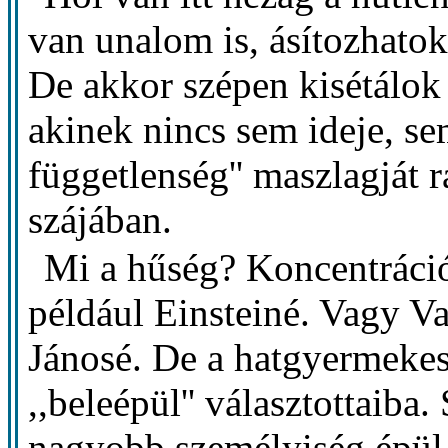
van unalom is, ásítozhato
De akkor szépen kisétálok 
akinek nincs sem ideje, se
függetlenség'' maszlagját 
szájában.
Mi a hűség? Koncentráció
például Einsteiné. Vagy V
Jánosé. De a hatgyermekes 
,,beleépül'' választottaib
nagyobb személyiség épül 