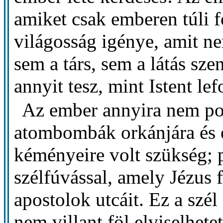
amiket csak emberen túli f
világosság igénye, amit ne
sem a társ, sem a látás sz
annyit tesz, mint Istent le
Az ember annyira nem po
atombombák orkánjára és 
kéményeire volt szükség; p
szélfúvással, amely Jézus 
apostolok utcáit. Ez a szé
nem villant föl elviselhete