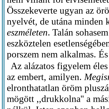
Összekeverte ugyan az ör
nyelvét, de utána minden k
eszméleten
. Talán sohasem
eszköztelen esetlenségében
porszem nem alkalmas. És 
Az alázatos figyelem éle
az embert, amilyen.
Megis
elronthatatlan öröm pluszá
mögött ,,drukkolna'' a másik