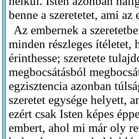
nélkül. Isten azonban hallg
benne a szeretetet, ami az 
Az embernek a szeretetb
minden részleges ítéletet,
érinthesse; szeretete tula
megbocsátásból megbocsát
egzisztencia azonban túlsá
szeretet egysége helyett,
ezért csak Isten képes éppe
embert, ahol mi már oly re