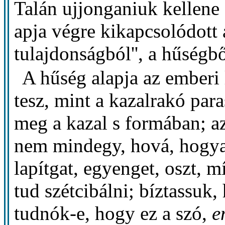
Talán ujjonganiuk kellene
apja végre kikapcsolódott 
tulajdonságból'', a hűségb
A hűség alapja az emberi 
tesz, mint a kazalrakó para
meg a kazal s formában; az
nem mindegy, hová, hogya
lapítgat, egyenget, oszt, m
tud szétcibálni; bíztassuk
tudnók-e, hogy ez a szó,
e