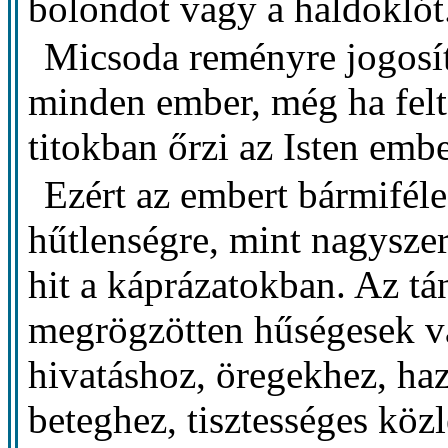
bolondot vagy a haldoklót
Micsoda reményre jogosí
minden ember, még ha felt
titokban őrzi az Isten embe
Ezért az embert bármiféle 
hűtlenségre, mint nagyszerű
hit a káprázatokban. Az tá
megrögzötten hűségesek 
hivatáshoz, öregekhez, ha
beteghez, tisztességes kö