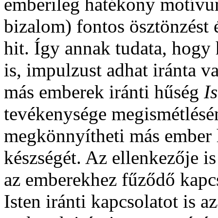
emberileg hatékony motívum
bizalom) fontos ösztönzést é
hit. Így annak tudata, hogy
is, impulzust adhat iránta 
más emberek iránti hűség
I
tevékenysége megismétlésén
megkönnyítheti más ember 
készségét. Az ellenkezője i
az emberekhez fűződő kapcs
Isten iránti kapcsolatot is 