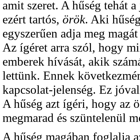
amit szeret. A hűség tehát a
ezért tartós,
örök
. Aki hűsé
egyszerűen adja meg magát 
Az ígéret arra szól, hogy m
emberek hívását, akik számá
lettünk. Ennek következmén
kapcsolat-jelenség. Ez jóval
A hűség azt ígéri, hogy az 
megmarad és szüntelenül meg
A hűség magában foglalja azt