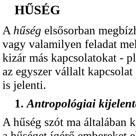
HŰSÉG
A
hűség
elsősorban megbízha
vagy valamilyen feladat me
kizár más kapcsolatokat - p
az egyszer vállalt kapcsola
is jelenti.
1.
Antropológiai kijelent
A hűség szót ma általában 
a hűséget ígérő embereket el