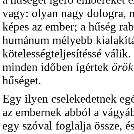
vagy: olyan nagy dologra, m
képes az ember; a hűség ra
humánum mélyebb kialakítás
kötelességteljesítéssé váli
minden időben ígértek
örök
hűséget.
Egy ilyen cselekedetnek egé
az embernek abból a vágyáb
egy szóval foglalja össze, é