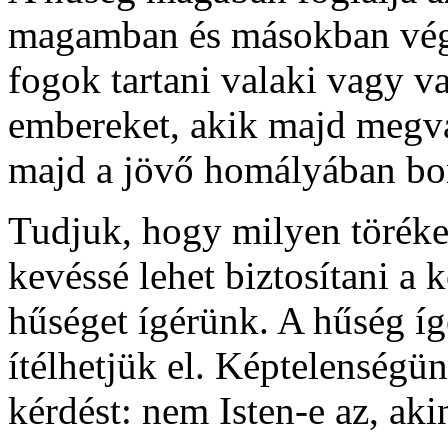
magamban és másokban végb
fogok tartani valaki vagy v
embereket, akik majd megvá
majd a jövő homályában bon
Tudjuk, hogy milyen töréke
kevéssé lehet biztosítani a 
hűséget ígérünk. A hűség í
ítélhetjük el. Képtelenségün
kérdést: nem Isten-e az, aki