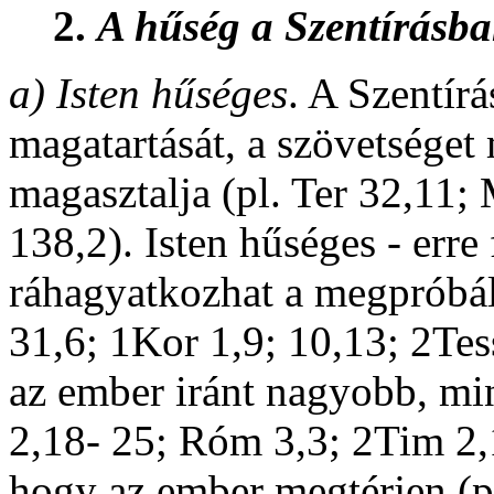
2.
A hűség a Szentírásba
a)
Isten hűséges
. A Szentírá
magatartását, a szövetséget
magasztalja (pl. Ter 32,11;
138,2). Isten hűséges - erre 
ráhagyatkozhat a megpróbálta
31,6; 1Kor 1,9; 10,13; 2Tes
az ember iránt nagyobb, min
2,18- 25; Róm 3,3; 2Tim 2,1
hogy az ember megtérjen (pl