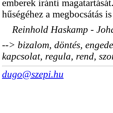
emberek iránti magatartását.
hűségéhez a megbocsátás is 
Reinhold Haskamp - Joh
--> bizalom, döntés, engede
kapcsolat, regula, rend, sz
dugo@szepi.hu