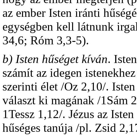
az ember Isten iránti hűségé
egységben kell látnunk irga
34,6; Róm 3,3-5).
b)
Isten hűséget kíván
. Ist
számít az idegen istenekhez 
szerinti élet /Oz 2,10/. Iste
választ ki magának /1Sám 2
1Tessz 1,12/. Jézus az Isten
hűséges tanúja /pl. Zsid 2,17