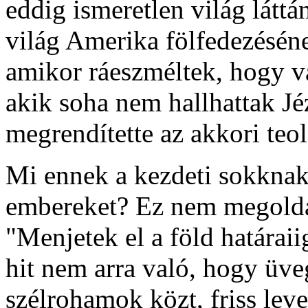
eddig ismeretlen világ láttá
világ Amerika fölfedezéséne
amikor ráeszméltek, hogy 
akik soha nem hallhattak Jé
megrendítette az akkori teol
Mi ennek a kezdeti sokkna
embereket? Ez nem megoldá
"Menjetek el a föld határai
hit nem arra való, hogy üv
szélrohamok közt, friss lev