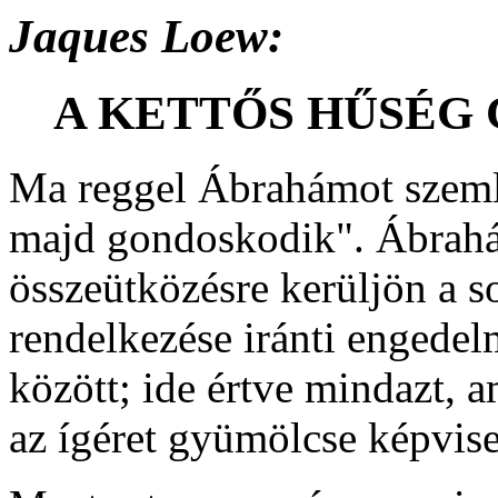
Jaques Loew:
A KETTŐS HŰSÉG
Ma reggel Ábrahámot szemlé
majd gondoskodik". Ábrahá
összeütközésre kerüljön a so
rendelkezése iránti engedelm
között; ide értve mindazt, am
az ígéret gyümölcse képvise