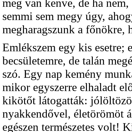
meg van kenve, de ha nem, 
semmi sem megy úgy, ahogy 
megharagszunk a főnökre, h
Emlékszem egy kis esetre; 
becsületemre, de talán megé
szó. Egy nap kemény munkáb
mikor egyszerre elhaladt el
kikötőt látogatták: jólöltözö
nyakkendővel, életörömöt á
egészen természetes volt! K