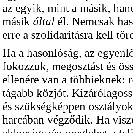
az egyik, mint a másik, ha
másik
által
él. Nemcsak ha
erre a szolidaritásra kell t
Ha a hasonlóság, az egyenlő
fokozzuk, megosztást és öss
ellenére van a többieknek: ré
tágabb közjót. Kizárólagoss
és szükségképpen osztályok
harcában végződik. Ha viszo
akkor igazán meglehet a tel