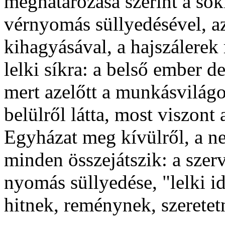
meghatározása szerint a sok
vérnyomás süllyedésével, a
kihagyásával, a hajszálerek
lelki síkra: a belső ember de
mert azelőtt a munkásvilágo
belülről látta, most viszont 
Egyházat meg kívülről, a n
minden összejátszik: a szerve
nyomás süllyedése, "lelki i
hitnek, reménynek, szeretet