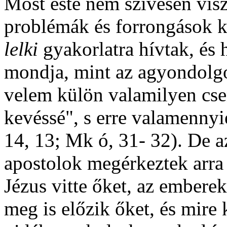
Most este nem szívesen vis
problémák és forrongások k
lelki
gyakorlatra hívtak, és
mondja, mint az agyondolgo
velem külön valamilyen csen
kevéssé", s erre valamenny
14, 13; Mk ó, 31- 32). De az
apostolok megérkeztek arra
Jézus vitte őket, az embere
meg is előzik őket, és mire 