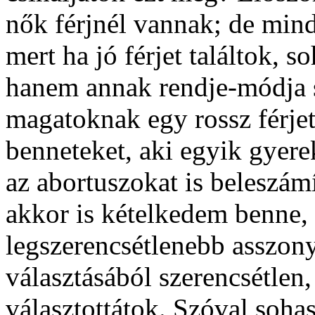
nők férjnél vannak; de mind
mert ha jó férjet találtok, 
hanem annak rendje-módja s
magatoknak egy rossz férjet,
benneteket, aki egyik gyere
az abortuszokat is beleszámí
akkor is kételkedem benne, 
legszerencsétlenebb asszonya
választásából szerencsétlen,
választottátok. Szóval soha