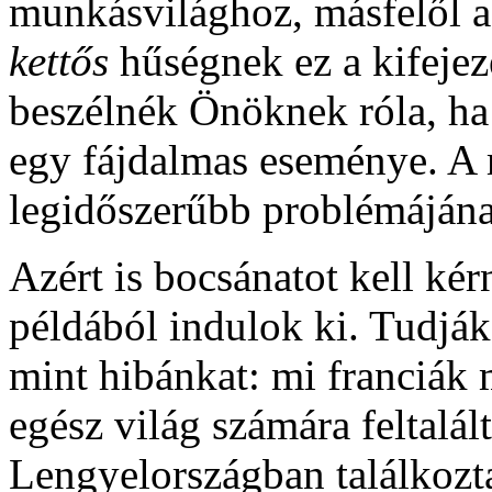
munkásvilághoz, másfelől 
kettős
hűségnek ez a kifeje
beszélnék Önöknek róla, ha
egy fájdalmas eseménye. A 
legidőszerűbb problémájána
Azért is bocsánatot kell ké
példából indulok ki. Tudjá
mint hibánkat: mi franciák 
egész világ számára feltalá
Lengyelországban találkozt