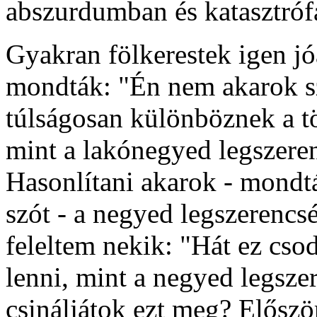
abszurdumban és katasztró
Gyakran fölkerestek igen jóa
mondták: "Én nem akarok sz
túlságosan különböznek a tö
mint a lakónegyed legszere
Hasonlítani akarok - mondt
szót - a negyed legszerenc
feleltem nekik: "Hát ez cso
lenni, mint a negyed legsz
csináljátok ezt meg? Először