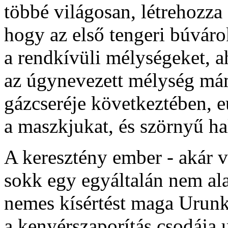
többé világosan, létrehozza 
hogy az első tengeri búváro
a rendkívüli mélységeket, 
az úgynevezett mélység mámo
gázcseréje következtében, e
a maszkjukat, és szörnyű hal
A keresztény ember - akár vi
sokk egy egyáltalán nem alan
nemes kísértést maga Urunk 
a kenyérszaporítás csodája 