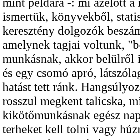
mint példára -: mi azelőtt 
ismertük, könyvekből, statis
keresztény dolgozók beszá
amelynek tagjai voltunk, "
munkásnak, akkor belülről 
és egy csomó apró, látszó
hatást tett ránk. Hangsúlyo
rosszul megkent talicska, 
kikötőmunkásnak egész nap 
terheket kell tolni vagy húzn