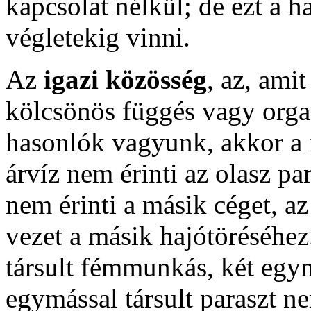
kapcsolat nélkül; de ezt a 
végletekig vinni.
Az
igazi közösség
, az, amit
kölcsönös függés vagy orga
hasonlók vagyunk, akkor a f
árvíz nem érinti az olasz pa
nem érinti a másik céget, a
vezet a másik hajótöréséhe
társult fémmunkás, két egym
egymással társult paraszt n