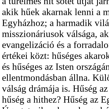
a türelmes hit sötét útját j
akik hűek akarnak lenni a 
Egyházhoz; a harmadik vil
misszionáriusok válsága, ak
evangelizáció és a forradalo
értékei közt: hűséges akaro
és hűséges az Isten országá
ellentmondásban állna. Kül
válság drámája is. Hűség a
hűség a hithez? Hűség az E