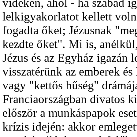
vidéken, ahol - ha szabad í
lelkigyakorlatot kellett vo
fogadta őket; Jézusnak "mege
kezdte őket". Mi is, anélkü
Jézus és az Egyház igazán le
visszatérünk az emberek és 
vagy "kettős hűség" drámáj
Franciaországban divatos ki
először a munkáspapok eset
krízis idején: akkor emleget