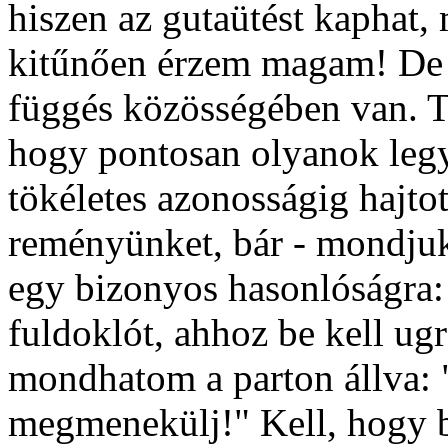
hiszen az gutaütést kaphat,
kitűnően érzem magam! De 
függés közösségében van. T
hogy pontosan olyanok legy
tökéletes azonosságig hajto
reményünket, bár - mondjuk
egy bizonyos hasonlóságra
fuldoklót, ahhoz be kell ug
mondhatom a parton állva: 
megmenekülj!" Kell, hogy be