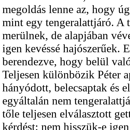
megoldás lenne az, hogy ú
mint egy tengeralattjáró. A t
merülnek, de alapjában vév
igen kevéssé hajószerűek. E
berendezve, hogy belül való
Teljesen különbözik Péter a
hányódott, belecsaptak és e
egyáltalán nem tengeralattjá
tőle teljesen elválasztott g
kérdést: nem hisszük-e ige