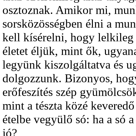
osztoznak. Amikor mi, mu
sorsközösségben élni a mun
kell kísérelni, hogy lelkileg
életet éljük, mint ők, ugy
legyünk kiszolgáltatva és u
dolgozzunk. Bizonyos, hogy
erőfeszítés szép gyümölcsö
mint a tészta közé keveredő
ételbe vegyülő só: ha a só 
jó?