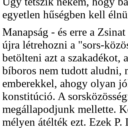
Úgy tetszik nekem, hogy bá
egyetlen hűségben kell éln
Manapság - és erre a Zsinat 
újra létrehozni a "sors-köz
betölteni azt a szakadékot, 
bíboros nem tudott aludni,
emberekkel, ahogy olyan jó
konstitúció. A sorsközössé
megállapodjunk mellette. K
mélyen átélték ezt. Ezek P.