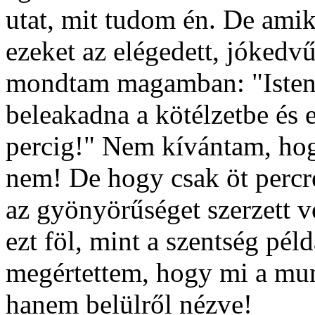
utat, mit tudom én. De amiko
ezeket az elégedett, jókedv
mondtam magamban: "Istene
beleakadna a kötélzetbe és e
percig!" Nem kívántam, hogy
nem! De hogy csak öt percre
az gyönyörűséget szerzett 
ezt föl, mint a szentség pél
megértettem, hogy mi a mun
hanem belülről nézve!