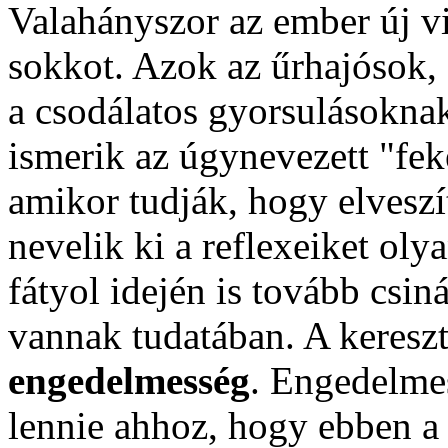
Valahányszor az ember új vil
sokkot. Azok az űrhajósok, 
a csodálatos gyorsulásoknak
ismerik az úgynevezett "feket
amikor tudják, hogy elveszít
nevelik ki a reflexeiket ol
fátyol idején is tovább csiná
vannak tudatában. A keresz
engedelmesség
. Engedelme
lennie ahhoz, hogy ebben a 