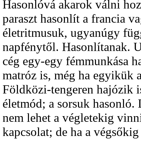
Hasonlóvá akarok válni hoz
paraszt hasonlít a francia v
életritmusuk, ugyanúgy függ
napfénytől. Hasonlítanak. 
cég egy-egy fémmunkása has
matróz is, még ha egyikük 
Földközi-tengeren hajózik 
életmód; a sorsuk hasonló. 
nem lehet a végletekig vinni
kapcsolat; de ha a végsőkig