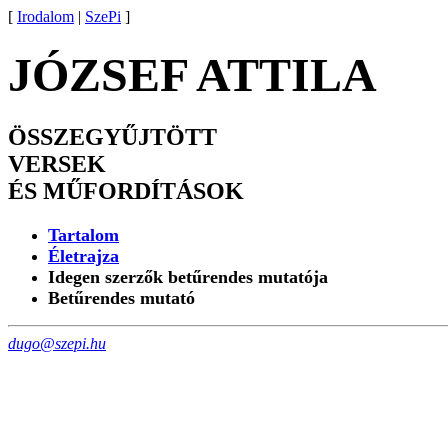
[
Irodalom
|
SzePi
]
JÓZSEF ATTILA
ÖSSZEGYŰJTÖTT
VERSEK
ÉS MŰFORDÍTÁSOK
Tartalom
Életrajza
Idegen szerzők betűrendes mutatója
Betűrendes mutató
dugo@szepi.hu